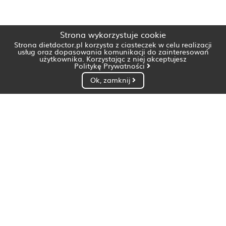
Strona wykorzystuje cookie
Strona dietdoctor.pl korzysta z ciasteczek w celu realizacji
usług oraz dopasowania komunikacji do zainteresowań
użytkownika. Korzystając z niej akceptujesz
Politykę Prywatności
Ok, zamknij
Dietetyk Białystok
Dietetyk Bydgoszcz
Dietetyk Gdańsk