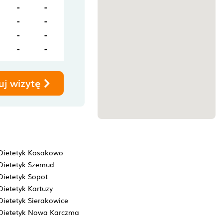
-
-
-
-
-
-
-
-
uj wizytę
Dietetyk Kosakowo
Dietetyk Szemud
Dietetyk Sopot
Dietetyk Kartuzy
Dietetyk Sierakowice
Dietetyk Nowa Karczma