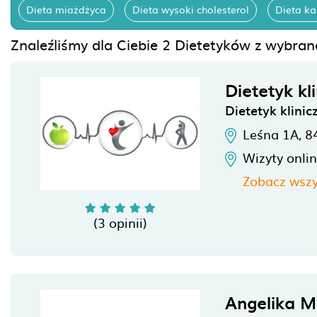
Dieta miażdżyca
Dieta wysoki cholesterol
Dieta ka
Znaleźliśmy dla Ciebie 2 Dietetyków z wybrane
Dietetyk k
Dietetyk klinic
Leśna 1A,
8
Wizyty onli
Zobacz wszy
(3 opinii)
Angelika M