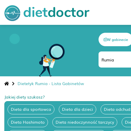
W gabinecie
Dietetyk Rumia - Lista Gabinetów
Jakiej diety szukasz?
Dieta dla sportowca
Dieta dla dzieci
Dieta odchud
Dieta Hashimoto
Dieta niedoczynność tarczycy
Di