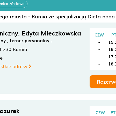
mica żółciowa
go miasta - Rumia ze specjalizacją Dieta nadci
liniczny. Edyta Mieczkowska
CZW
P
zny , terner personalny .
-
15:
4-230
Rumia
-
16:
-
17:
ne
-
18:
stkie adresy
Rezerw
azurek
CZW
PT