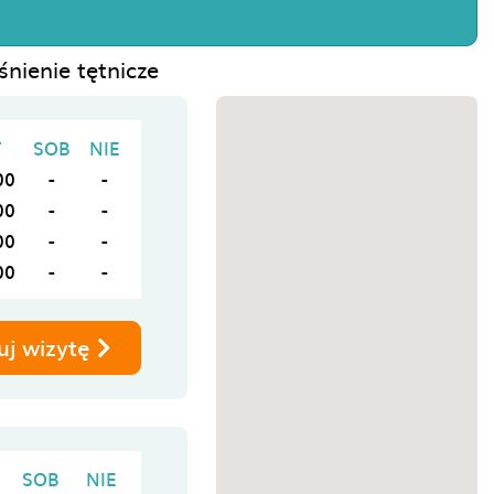
śnienie tętnicze
T
SOB
NIE
00
-
-
00
-
-
00
-
-
00
-
-
uj wizytę
SOB
NIE