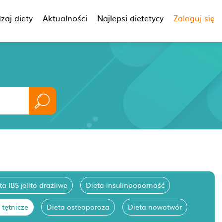
zaj diety
Aktualności
Najlepsi dietetycy
Zaloguj się
ta IBS jelito drażliwe
Dieta insulinooporność
 tętnicze
Dieta osteoporoza
Dieta nowotwór