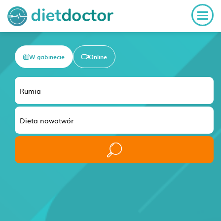
W gabinecie
Online