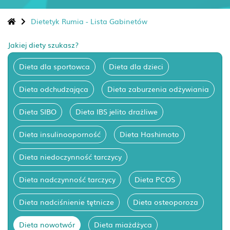
Dietetyk Rumia - Lista Gabinetów
Jakiej diety szukasz?
Dieta dla sportowca
Dieta dla dzieci
Dieta odchudzająca
Dieta zaburzenia odżywiania
Dieta SIBO
Dieta IBS jelito drażliwe
Dieta insulinooporność
Dieta Hashimoto
Dieta niedoczynność tarczycy
Dieta nadczynność tarczycy
Dieta PCOS
Dieta nadciśnienie tętnicze
Dieta osteoporoza
Dieta nowotwór
Dieta miażdżyca