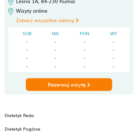
Leśna 1A,
84-230
Rumia
Wizyty online
Zobacz wszystkie adresy
SOB
NIE
PON
WT
-
-
-
-
-
-
-
-
-
-
-
-
-
-
-
-
Rezerwuj wizytę
Dietetyk Reda
Dietetyk Pogórze