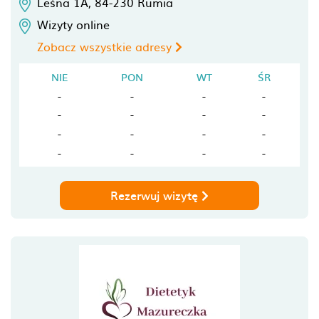
Leśna 1A,
84-230
Rumia
Wizyty online
Zobacz wszystkie adresy
NIE
PON
WT
ŚR
-
-
-
-
-
-
-
-
-
-
-
-
-
-
-
-
Rezerwuj wizytę