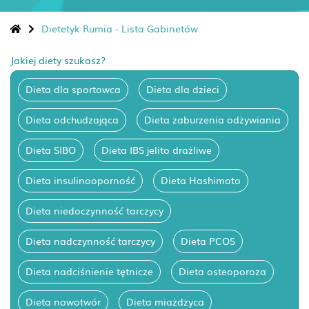
Dietetyk Rumia - Lista Gabinetów
Jakiej diety szukasz?
Dieta dla sportowca
Dieta dla dzieci
Dieta odchudzająca
Dieta zaburzenia odżywiania
Dieta SIBO
Dieta IBS jelito drażliwe
Dieta insulinooporność
Dieta Hashimoto
Dieta niedoczynność tarczycy
Dieta nadczynność tarczycy
Dieta PCOS
Dieta nadciśnienie tętnicze
Dieta osteoporoza
Dieta nowotwór
Dieta miażdżyca