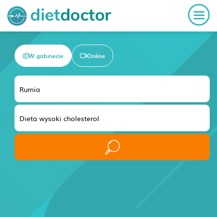
W gabinecie
Online