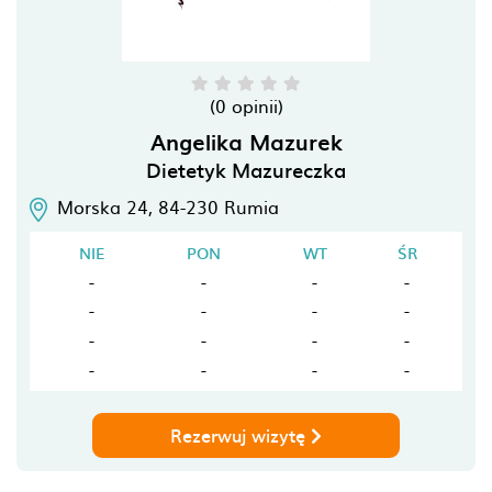
(0 opinii)
Angelika Mazurek
Dietetyk Mazureczka
Morska 24,
84-230
Rumia
NIE
PON
WT
ŚR
-
-
-
-
-
-
-
-
-
-
-
-
-
-
-
-
Rezerwuj wizytę