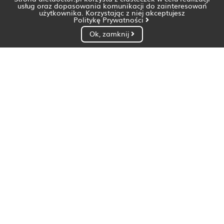
usług oraz dopasowania komunikacji do zainteresowań
użytkownika. Korzystając z niej akceptujesz
Politykę Prywatności
Ok, zamknij
Dietetyk Białystok
Dietetyk Bydgoszcz
Dietetyk Gdańsk
Dietetyk Gorzów Wielkopolski