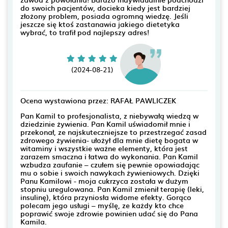
do swoich pacjentów, docieka kiedy jest bardziej
złożony problem, posiada ogromną wiedzę. Jeśli
jeszcze się ktoś zastanawia jakiego dietetyka
wybrać, to trafił pod najlepszy adres!
(2024-08-21)
Ocena wystawiona przez: RAFAŁ PAWLICZEK
Pan Kamil to profesjonalista, z niebywałą wiedzą w
dziedzinie żywienia. Pan Kamil uświadomił mnie i
przekonał, ze najskuteczniejsze to przestrzegać zasad
zdrowego żywienia- ułożył dla mnie dietę bogata w
witaminy i wszystkie ważne elementy, która jest
zarazem smaczna i łatwa do wykonania. Pan Kamil
wzbudza zaufanie – czułem się pewnie opowiadając
mu o sobie i swoich nawykach żywieniowych. Dzięki
Panu Kamilowi - moja cukrzyca została w dużym
stopniu uregulowana. Pan Kamil zmienił terapię (leki,
insulinę), która przyniosła widome efekty. Gorąco
polecam jego usługi – myślę, ze każdy kto chce
poprawić swoje zdrowie powinien udać się do Pana
Kamila.