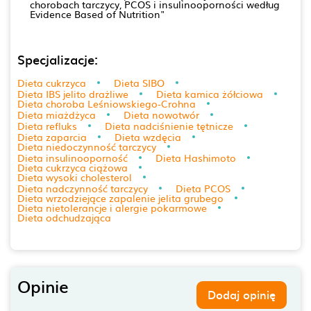
chorobach tarczycy, PCOS i insulinooporności według
Evidence Based of Nutrition"
Specjalizacje:
Dieta cukrzyca
Dieta SIBO
Dieta IBS jelito drażliwe
Dieta kamica żółciowa
Dieta choroba Leśniowskiego-Crohna
Dieta miażdżyca
Dieta nowotwór
Dieta refluks
Dieta nadciśnienie tętnicze
Dieta zaparcia
Dieta wzdęcia
Dieta niedoczynność tarczycy
Dieta insulinooporność
Dieta Hashimoto
Dieta cukrzyca ciążowa
Dieta wysoki cholesterol
Dieta nadczynność tarczycy
Dieta PCOS
Dieta wrzodziejące zapalenie jelita grubego
Dieta nietolerancje i alergie pokarmowe
Dieta odchudzająca
Opinie
Dodaj opinię