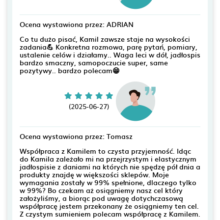
Ocena wystawiona przez: ADRIAN
Co tu dużo pisać, Kamil zawsze staje na wysokości
zadania💪 Konkretna rozmowa, parę pytań, pomiary,
ustalenie celów i działamy.. Waga leci w dół, jadłospis
bardzo smaczny, samopoczucie super, same
pozytywy.. bardzo polecam😁
(2025-06-27)
Ocena wystawiona przez: Tomasz
Współpraca z Kamilem to czysta przyjemność. Idąc
do Kamila zależało mi na przejrzystym i elastycznym
jadłospisie z daniami na których nie spędzę pół dnia a
produkty znajdę w większości sklepów. Moje
wymagania zostały w 99% spełnione, dlaczego tylko
w 99%? Bo czekam aż osiągniemy nasz cel który
założyliśmy, a biorąc pod uwagę dotychczasową
współpracę jestem przekonany że osiągniemy ten cel.
Z czystym sumieniem polecam współpracę z Kamilem.