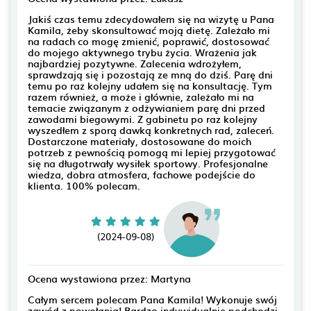
Jakiś czas temu zdecydowałem się na wizytę u Pana
Kamila, żeby skonsultować moją dietę. Zależało mi
na radach co mogę zmienić, poprawić, dostosować
do mojego aktywnego trybu życia. Wrażenia jak
najbardziej pozytywne. Zalecenia wdrożyłem,
sprawdzają się i pozostają ze mną do dziś. Parę dni
temu po raz kolejny udałem się na konsultację. Tym
razem również, a może i głównie, zależało mi na
temacie związanym z odżywianiem parę dni przed
zawodami biegowymi. Z gabinetu po raz kolejny
wyszedłem z sporą dawką konkretnych rad, zaleceń.
Dostarczone materiały, dostosowane do moich
potrzeb z pewnością pomogą mi lepiej przygotować
się na długotrwały wysiłek sportowy. Profesjonalne
wiedza, dobra atmosfera, fachowe podejście do
klienta. 100% polecam.
(2024-09-08)
Ocena wystawiona przez: Martyna
Całym sercem polecam Pana Kamila! Wykonuje swój
zawód z powołania! Bardzo indywidualnie podchodzi