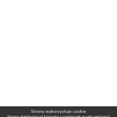
Strona wykorzystuje cookie
Strona dietdoctor.pl korzysta z ciasteczek w celu realizacji