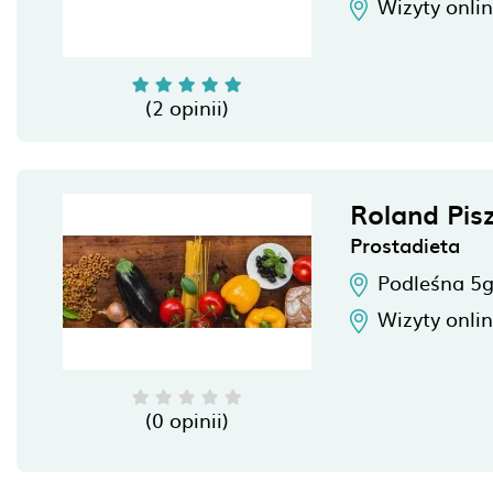
Wizyty onli
(2 opinii)
Roland Pis
Prostadieta
Podleśna 5
Wizyty onli
(0 opinii)