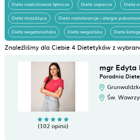
Dieta nadciśnienie tętnicze
Dieta zaparcia
Dieta 
Dieta miażdżyca
Dieta nietolerancje i alergie pokarmo
Dieta wegetariańska
Dieta wegańska
Dieta ketog
Znaleźliśmy dla Ciebie 4 Dietetyków z wybrane
mgr Edyta 
Poradnia Dietet
Grunwaldzk
Św. Wawrzy
(102 opinii)