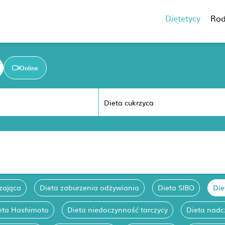
Dietetycy
Rod
Online
zająca
Dieta zaburzenia odżywiania
Dieta SIBO
Die
eta Hashimoto
Dieta niedoczynność tarczycy
Dieta nadc