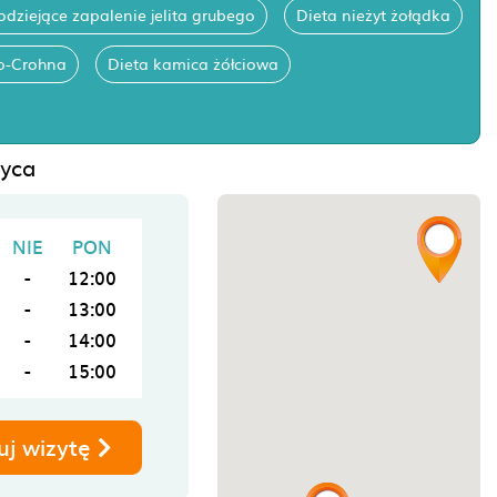
odziejące zapalenie jelita grubego
Dieta nieżyt żołądka
o-Crohna
Dieta kamica żółciowa
zyca
NIE
PON
-
12:00
-
13:00
-
14:00
-
15:00
uj wizytę