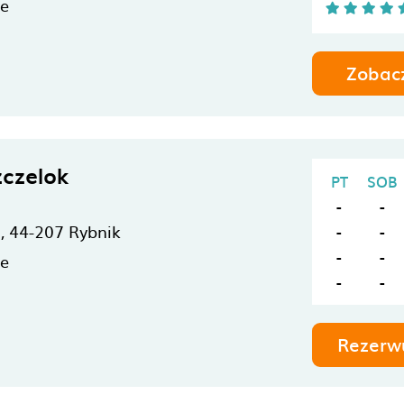
ne
Zobac
zczelok
PT
SOB
-
-
g,
44-207
Rybnik
-
-
-
-
ne
-
-
Rezerw