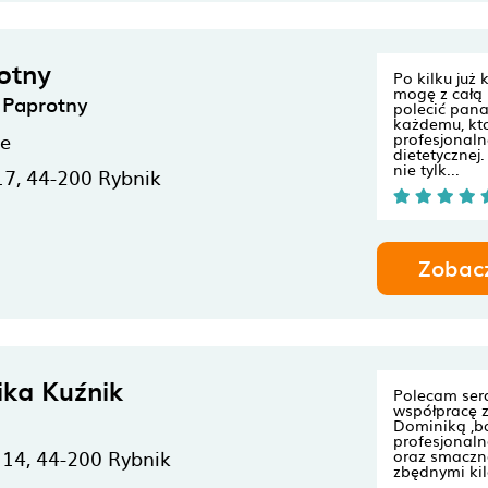
otny
Po kilku już 
mogę z całą
 Paprotny
polecić pan
każdemu, kto
ne
profesjonaln
dietetycznej
nie tylk...
17,
44-200
Rybnik
Zobac
ka Kuźnik
Polecam ser
współpracę 
Dominiką ,b
profesjonal
 14,
44-200
Rybnik
oraz smaczn
zbędnymi ki