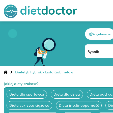
W gabinecie
Dietetyk Rybnik - Lista Gabinetów
Jakiej diety szukasz?
Dieta dla sportowca
Dieta dla dzieci
Dieta odchud
Dieta cukrzyca ciążowa
Dieta insulinooporność
Di