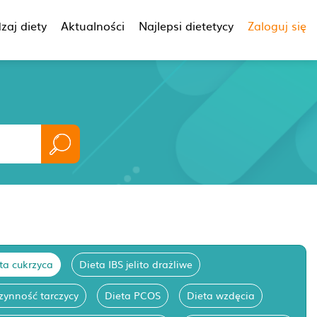
zaj diety
Aktualności
Najlepsi dietetycy
Zaloguj się
ta cukrzyca
Dieta IBS jelito drażliwe
zynność tarczycy
Dieta PCOS
Dieta wzdęcia