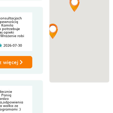
konsultacjach
 pewnością
a Kamila
 potrzebuje
ej opieki
. Wrażenie robi
2026-07-30
z więcej
decznie
z Panią
ardzo
na,odpowienia
a walka ze
logramami :)