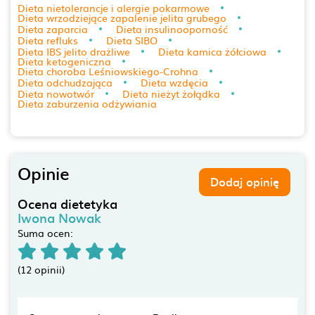
Dieta nietolerancje i alergie pokarmowe
Dieta wrzodziejące zapalenie jelita grubego
Dieta zaparcia
Dieta insulinooporność
Dieta refluks
Dieta SIBO
Dieta IBS jelito drażliwe
Dieta kamica żółciowa
Dieta ketogeniczna
Dieta choroba Leśniowskiego-Crohna
Dieta odchudzająca
Dieta wzdęcia
Dieta nowotwór
Dieta nieżyt żołądka
Dieta zaburzenia odżywiania
Opinie
Dodaj opinię
Ocena dietetyka
Iwona Nowak
Suma ocen:
(12 opinii)