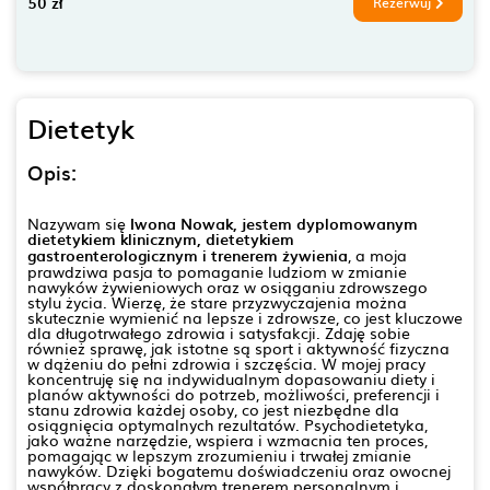
50 zł
Rezerwuj
Dietetyk
Opis:
Nazywam się
Iwona Nowak, jestem dyplomowanym
dietetykiem klinicznym, dietetykiem
gastroenterologicznym i trenerem żywienia
, a moja
prawdziwa pasja to pomaganie ludziom w zmianie
nawyków żywieniowych oraz w osiąganiu zdrowszego
stylu życia. Wierzę, że stare przyzwyczajenia można
skutecznie wymienić na lepsze i zdrowsze, co jest kluczowe
dla długotrwałego zdrowia i satysfakcji. Zdaję sobie
również sprawę, jak istotne są sport i aktywność fizyczna
w dążeniu do pełni zdrowia i szczęścia. W mojej pracy
koncentruję się na indywidualnym dopasowaniu diety i
planów aktywności do potrzeb, możliwości, preferencji i
stanu zdrowia każdej osoby, co jest niezbędne dla
osiągnięcia optymalnych rezultatów. Psychodietetyka,
jako ważne narzędzie, wspiera i wzmacnia ten proces,
pomagając w lepszym zrozumieniu i trwałej zmianie
nawyków. Dzięki bogatemu doświadczeniu oraz owocnej
współpracy z doskonałym trenerem personalnym i