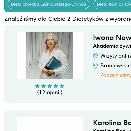
Dieta choroba Leśniowskiego-Crohna
Dieta kamica żó
Znaleźliśmy dla Ciebie 2 Dietetyków z wybran
Iwona No
Akademia żywie
Wizyty onli
Broniewski
Zobacz wszy
(12 opinii)
Karolina B
Karolina Baś - 