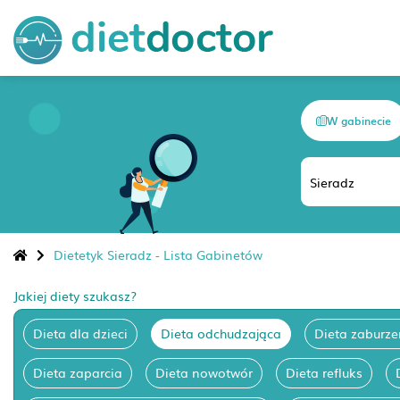
W gabinecie
Dietetyk Sieradz - Lista Gabinetów
Jakiej diety szukasz?
Dieta dla dzieci
Dieta odchudzająca
Dieta zaburze
Dieta zaparcia
Dieta nowotwór
Dieta refluks