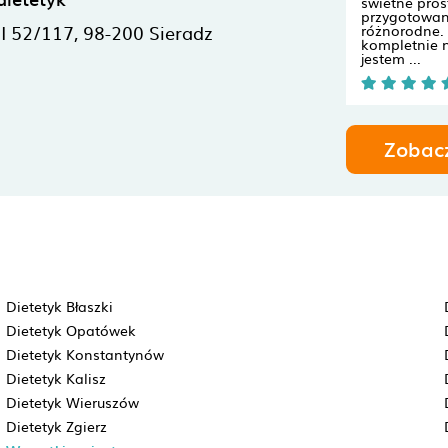
świetne pros
przygotowan
II 52/117,
98-200
Sieradz
różnorodne. 
kompletnie n
jestem ...
Zobac
Dietetyk Błaszki
Dietetyk Opatówek
Dietetyk Konstantynów
Dietetyk Kalisz
Dietetyk Wieruszów
Dietetyk Zgierz