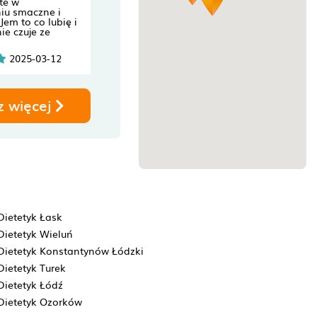
te w
iu smaczne i
Jem to co lubię i
ie czuje ze
2025-03-12
z więcej
Dietetyk Łask
Dietetyk Wieluń
Dietetyk Konstantynów Łódzki
Dietetyk Turek
Dietetyk Łódź
Dietetyk Ozorków