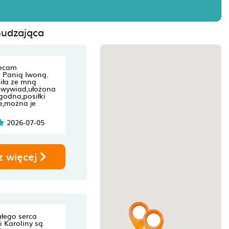
hudzająca
lecam
z Panią Iwoną.
iła ze mną
 wywiad,ułożona
ygodna,posiłki
e,można je
2026-07-05
z więcej
łego serca
i Karoliny są