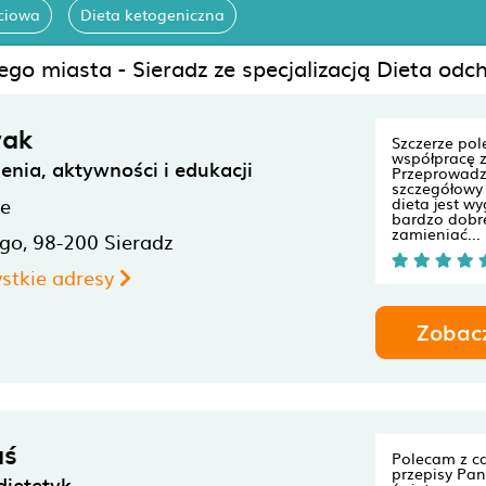
łciowa
Dieta ketogeniczna
ego miasta - Sieradz ze specjalizacją Dieta odc
wak
Szczerze po
współpracę 
nia, aktywności i edukacji
Przeprowadz
szczegółowy
ne
dieta jest w
bardzo dobr
zamieniać...
ego,
98-200
Sieradz
stkie adresy
Zobac
aś
Polecam z ca
przepisy Pan
dietetyk