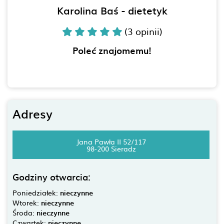
Karolina Baś - dietetyk
(3 opinii)
Poleć znajomemu!
Adresy
Jana Pawła II 52/117
98-200 Sieradz
Godziny otwarcia:
Poniedziałek:
nieczynne
Wtorek:
nieczynne
Środa:
nieczynne
Czwartek:
nieczynne