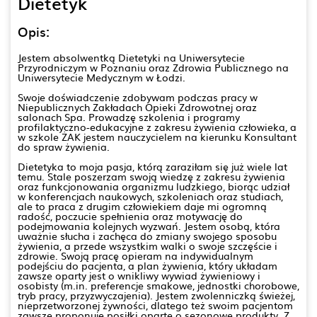
Dietetyk
Opis:
Jestem absolwentką Dietetyki na Uniwersytecie
Przyrodniczym w Poznaniu oraz Zdrowia Publicznego na
Uniwersytecie Medycznym w Łodzi.
Swoje doświadczenie zdobywam podczas pracy w
Niepublicznych Zakładach Opieki Zdrowotnej oraz
salonach Spa. Prowadzę szkolenia i programy
profilaktyczno-edukacyjne z zakresu żywienia człowieka, a
w szkole ŻAK jestem nauczycielem na kierunku Konsultant
do spraw żywienia.
Dietetyka to moja pasja, którą zaraziłam się już wiele lat
temu. Stale poszerzam swoją wiedzę z zakresu żywienia
oraz funkcjonowania organizmu ludzkiego, biorąc udział
w konferencjach naukowych, szkoleniach oraz studiach,
ale to praca z drugim człowiekiem daje mi ogromną
radość, poczucie spełnienia oraz motywację do
podejmowania kolejnych wyzwań. Jestem osobą, która
uważnie słucha i zachęca do zmiany swojego sposobu
żywienia, a przede wszystkim walki o swoje szczęście i
zdrowie. Swoją pracę opieram na indywidualnym
podejściu do pacjenta, a plan żywienia, który układam
zawsze oparty jest o wnikliwy wywiad żywieniowy i
osobisty (m.in. preferencje smakowe, jednostki chorobowe,
tryb pracy, przyzwyczajenia). Jestem zwolenniczką świeżej,
nieprzetworzonej żywności, dlatego też swoim pacjentom
zawsze proponuje posiłki oparte o sezonowe produkty. Z