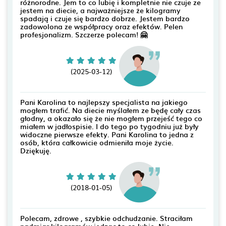
różnorodne. Jem to co lubię i kompletnie nie czuje ze
jestem na diecie, a najważniejsze że kilogramy
spadają i czuje się bardzo dobrze. Jestem bardzo
zadowolona ze współpracy oraz efektów. Pelen
profesjonalizm. Szczerze polecam! 🤗
(2025-03-12)
Pani Karolina to najlepszy specjalista na jakiego
mogłem trafić. Na diecie myślałem ze będę cały czas
głodny, a okazało się że nie mogłem przejeść tego co
miałem w jadłospisie. I do tego po tygodniu już były
widoczne pierwsze efekty. Pani Karolina to jedna z
osób, która całkowicie odmieniła moje życie.
Dziękuję.
(2018-01-05)
Polecam, zdrowe , szybkie odchudzanie. Straciłam
nadmiar kilogramów jedząc to co lubię. Nie