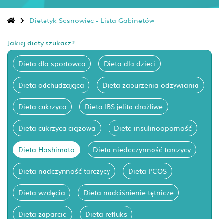
Dietetyk Sosnowiec - Lista Gabinetów
Jakiej diety szukasz?
Dieta dla sportowca
Dieta dla dzieci
Dieta odchudzająca
Dieta zaburzenia odżywiania
Dieta cukrzyca
Dieta IBS jelito drażliwe
Dieta cukrzyca ciążowa
Dieta insulinooporność
Dieta Hashimoto
Dieta niedoczynność tarczycy
Dieta nadczynność tarczycy
Dieta PCOS
Dieta wzdęcia
Dieta nadciśnienie tętnicze
Dieta zaparcia
Dieta refluks