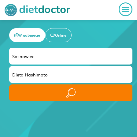
W gabinecie
Online