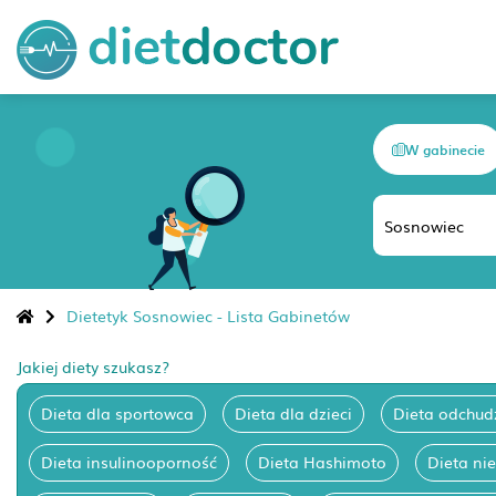
W gabinecie
Dietetyk Sosnowiec - Lista Gabinetów
Jakiej diety szukasz?
Dieta dla sportowca
Dieta dla dzieci
Dieta odchud
Dieta insulinooporność
Dieta Hashimoto
Dieta ni