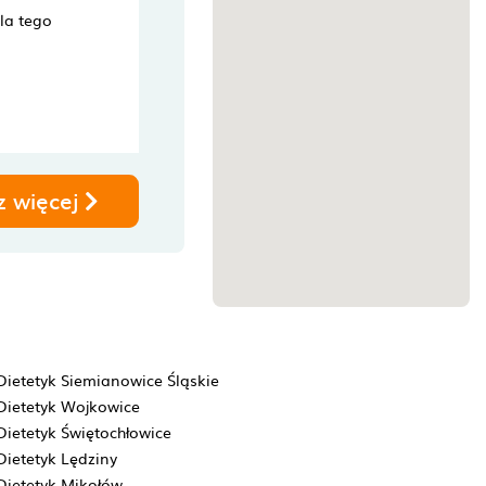
dla tego
z więcej
Dietetyk Siemianowice Śląskie
Dietetyk Wojkowice
Dietetyk Świętochłowice
Dietetyk Lędziny
Dietetyk Mikołów