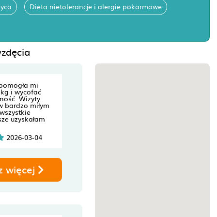
życa
Dieta nietolerancje i alergie pokarmowe
wzdęcia
 pomogła mi
kg i wycofać
ność. Wizyty
 w bardzo miłym
 wszystkie
sze uzyskałam
2026-03-04
z więcej