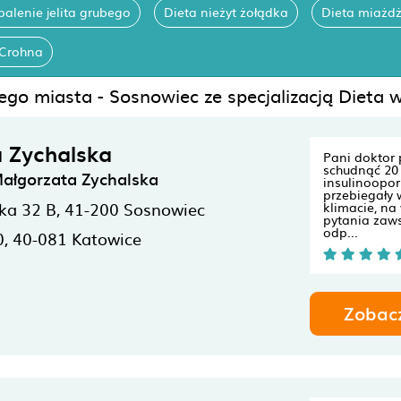
palenie jelita grubego
Dieta nieżyt żołądka
Dieta miażd
-Crohna
ego miasta - Sosnowiec ze specjalizacją Dieta 
 Zychalska
Pani doktor
schudnąć 20 
Małgorzata Zychalska
insulinoopor
przebiegały
ka 32 B,
41-200
Sosnowiec
klimacie, na
pytania zaw
odp...
0,
40-081
Katowice
Zobac