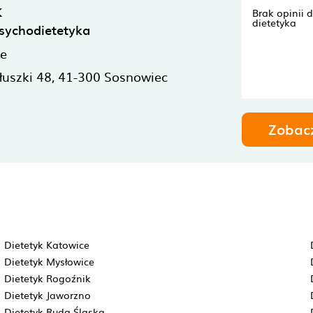
k
Brak opinii 
dietetyka
sychodietetyka
ne
ełuszki 48,
41-300
Sosnowiec
Zobac
Dietetyk Katowice
Dietetyk Mysłowice
Dietetyk Rogoźnik
Dietetyk Jaworzno
Dietetyk Ruda Śląska