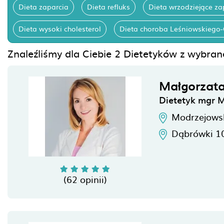
Dieta zaparcia
Dieta refluks
Dieta wrzodziejące za
Dieta wysoki cholesterol
Dieta choroba Leśniowskiego
Znaleźliśmy dla Ciebie 2 Dietetyków z wybran
Małgorzata
Dietetyk mgr 
Modrzejows
Dąbrówki 1
(62 opinii)