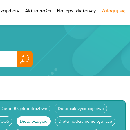
zaj diety
Aktualności
Najlepsi dietetycy
Zaloguj się
Dieta IBS jelito drażliwe
Dieta cukrzyca ciążowa
PCOS
Dieta wzdęcia
Dieta nadciśnienie tętnicze