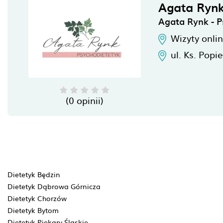
Agata Ryn
Agata Rynk - P
Wizyty onli
ul. Ks. Popi
(0 opinii)
Dietetyk Będzin
Dietetyk Dąbrowa Górnicza
Dietetyk Chorzów
Dietetyk Bytom
Dietetyk Piekary Śląskie