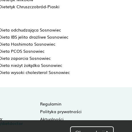
Dietetyk Chruszczobród-Piaski
Dieta odchudzająca Sosnowiec
Dieta IBS jelito drażliwe Sosnowiec
Dieta Hashimoto Sosnowiec
Dieta PCOS Sosnowiec
Dieta zaparcia Sosnowiec
Dieta nieżyt żołądka Sosnowiec
Dieta wysoki cholesterol Sosnowiec
Regulamin
Polityka prywatności
a:
Aktualności
/dietdoctor