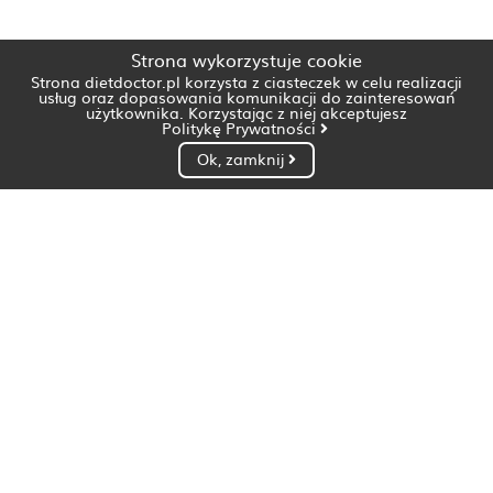
Strona wykorzystuje cookie
Strona dietdoctor.pl korzysta z ciasteczek w celu realizacji
usług oraz dopasowania komunikacji do zainteresowań
użytkownika. Korzystając z niej akceptujesz
Politykę Prywatności
Ok, zamknij
Dietetyk Białystok
Dietetyk Bydgoszcz
Dietetyk Gdańsk