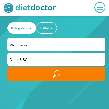
W gabinecie
Online