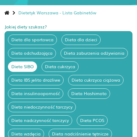
Dietetyk Warszawa - Lista Gabinetów
Jakiej diety szukasz?
Dieta dla sportowca
Dieta dla dzieci
Dieta odchudzająca
Dieta zaburzenia odżywiania
Dieta SIBO
Dieta cukrzyca
Dieta IBS jelito drażliwe
Dieta cukrzyca ciążowa
Dieta insulinooporność
Dieta Hashimoto
Dieta niedoczynność tarczycy
Dieta nadczynność tarczycy
Dieta PCOS
Dieta wzdęcia
Dieta nadciśnienie tętnicze