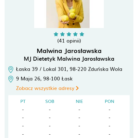
(41 opinii)
Malwina Jarosławska
MJ Dietetyk Malwina Jarosławska
Łaska 39 / Lokal 301,
98-220
Zduńska Wola
9 Maja 26,
98-100
Łask
Zobacz wszystkie adresy
PT
SOB
NIE
PON
-
-
-
-
-
-
-
-
-
-
-
-
-
-
-
-