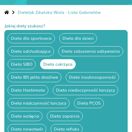
Dietetyk Zduńska Wola - Lista Gabinetów
Jakiej diety szukasz?
Dieta dla sportowca
Dieta dla dzieci
Dieta odchudzająca
Dieta zaburzenia odżywiania
Dieta SIBO
Dieta cukrzyca
Dieta IBS jelito drażliwe
Dieta insulinooporność
Dieta Hashimoto
Dieta niedoczynność tarczycy
Dieta nadczynność tarczycy
Dieta PCOS
Dieta wzdęcia
Dieta zaparcia
Dieta nowotwór
Dieta refluks