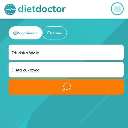
W gabinecie
Online