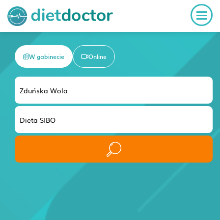
W gabinecie
Online