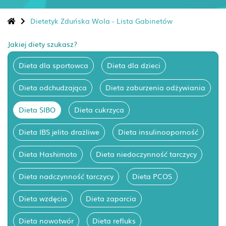
Dietetyk Zduńska Wola - Lista Gabinetów
Jakiej diety szukasz?
Dieta dla sportowca
Dieta dla dzieci
Dieta odchudzająca
Dieta zaburzenia odżywiania
Dieta SIBO
Dieta cukrzyca
Dieta IBS jelito drażliwe
Dieta insulinooporność
Dieta Hashimoto
Dieta niedoczynność tarczycy
Dieta nadczynność tarczycy
Dieta PCOS
Dieta wzdęcia
Dieta zaparcia
Dieta nowotwór
Dieta refluks