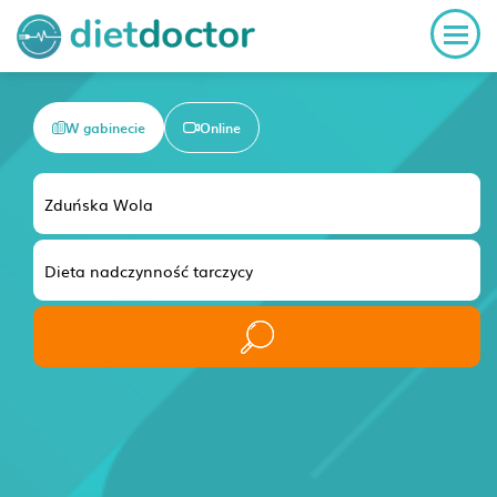
W gabinecie
Online