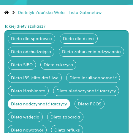
Dietetyk Zduńska Wola - Lista Gabinetów
Jakiej diety szukasz?
Dieta dla sportowca
Dieta dla dzieci
Dieta odchudzająca
Dieta zaburzenia odżywiania
Dieta SIBO
Dieta cukrzyca
Dieta IBS jelito drażliwe
Dieta insulinooporność
Dieta Hashimoto
Dieta niedoczynność tarczycy
Dieta nadczynność tarczycy
Dieta PCOS
Dieta wzdęcia
Dieta zaparcia
Dieta nowotwór
Dieta refluks