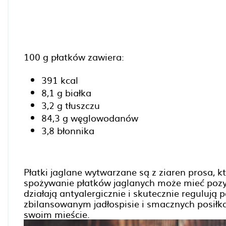
100 g płatków zawiera:
391 kcal
8,1 g białka
3,2 g tłuszczu
84,3 g węglowodanów
3,8 błonnika
Płatki jaglane wytwarzane są z ziaren prosa, kt
spożywanie płatków jaglanych może mieć poz
działają antyalergicznie i skutecznie regulują
zbilansowanym jadłospisie i smacznych posiłka
swoim mieście.