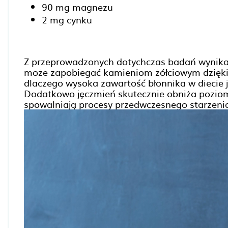
90 mg magnezu
2 mg cynku
Z przeprowadzonych dotychczas badań wynika 
może zapobiegać kamieniom żółciowym dzięki w
dlaczego wysoka zawartość błonnika w diecie 
Dodatkowo jęczmień skutecznie obniża poziom 
spowalniają procesy przedwczesnego starzeni