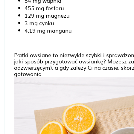
54 mg wapnia
455 mg fosforu
129 mg magnezu
3 mg cynku
4,19 mg manganu
Płatki owsiane to niezwykle szybki i sprawdz
jaki sposób przygotować owsiankę? Możesz zal
odzwierzęcym), a gdy zależy Ci na czasie, skor
gotowania.