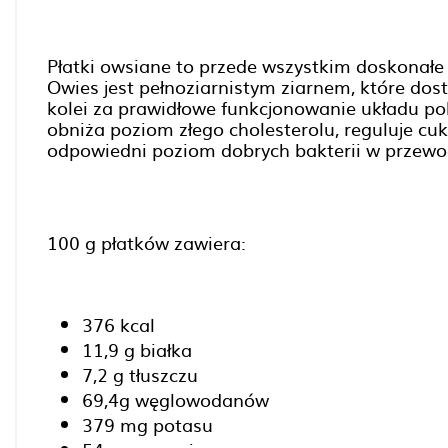
Płatki owsiane to przede wszystkim doskonałe ź
Owies jest pełnoziarnistym ziarnem, które dost
kolei za prawidłowe funkcjonowanie układu 
obniża poziom złego cholesterolu, reguluje cuk
odpowiedni poziom dobrych bakterii w przew
100 g płatków zawiera:
376 kcal
11,9 g białka
7,2 g tłuszczu
69,4g węglowodanów
379 mg potasu