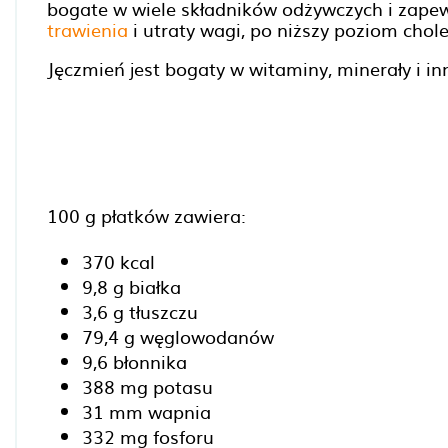
bogate w wiele składników odżywczych i zape
trawienia
i utraty wagi, po niższy poziom chole
Jęczmień jest bogaty w witaminy, minerały i in
100 g płatków zawiera:
370 kcal
9,8 g białka
3,6 g tłuszczu
79,4 g węglowodanów
9,6 błonnika
388 mg potasu
31 mm wapnia
332 mg fosforu