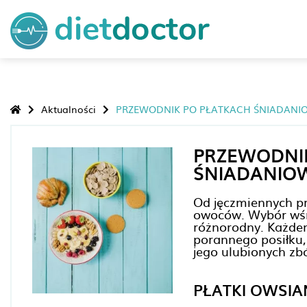
Aktualności
PRZEWODNIK PO PŁATKACH ŚNIADANI
PRZEWODNI
ŚNIADANIO
Od jęczmiennych pr
owoców. Wybór wśr
różnorodny. Każde
porannego posiłku,
jego ulubionych zb
PŁATKI OWSIA