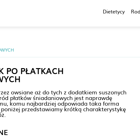
Dietetycy
Rod
OWYCH
K PO PŁATKACH
WYCH
zez owsiane aż do tych z dodatkiem suszonych
ód płatków śniadaniowych jest naprawdę
mu, komu najbardziej odpowiada taka forma
 poniżej przedstawiamy krótką charakterystykę
óż.
NE