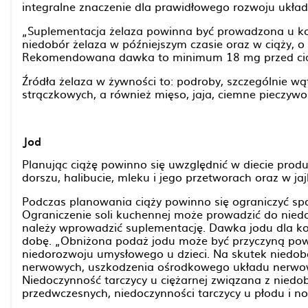
integralne znaczenie dla prawidłowego rozwoju ukła
„Suplementacja żelaza powinna być prowadzona u ko
niedobór żelaza w późniejszym czasie oraz w ciąży, o i
Rekomendowana dawka to minimum 18 mg przed cią
Źródła żelaza w żywności to: podroby, szczególnie wąt
strączkowych, a również mięso, jaja, ciemne pieczywo
Jod
Planując ciążę powinno się uwzględnić w diecie produ
dorszu, halibucie, mleku i jego przetworach oraz w ja
Podczas planowania ciąży powinno się ograniczyć spoż
Ograniczenie soli kuchennej może prowadzić do nied
należy wprowadzić suplementację. Dawka jodu dla k
dobę. „Obniżona podaż jodu może być przyczyną pows
niedorozwoju umysłowego u dzieci. Na skutek niedobo
nerwowych, uszkodzenia ośrodkowego układu nerwow
Niedoczynność tarczycy u ciężarnej związana z nied
przedwczesnych, niedoczynności tarczycy u płodu i n