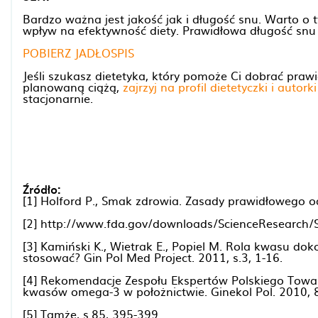
Bardzo ważna jest jakość jak i długość snu. Warto o
wpływ na efektywność diety. Prawidłowa długość snu 
POBIERZ JADŁOSPIS
Jeśli szukasz dietetyka, który pomoże Ci dobrać praw
planowaną ciążą,
zajrzyj na profil dietetyczki i autor
stacjonarnie.
Źródło:
[1] Holford P., Smak zdrowia. Zasady prawidłowego o
[2] http://www.fda.gov/downloads/ScienceResearc
[3] Kamiński K., Wietrak E., Popiel M. Rola kwasu d
stosować? Gin Pol Med Project. 2011, s.3, 1-16.
[4] Rekomendacje Zespołu Ekspertów Polskiego Towa
kwasów omega-3 w położnictwie. Ginekol Pol. 2010, 
[5] Tamże, s.85, 395-399