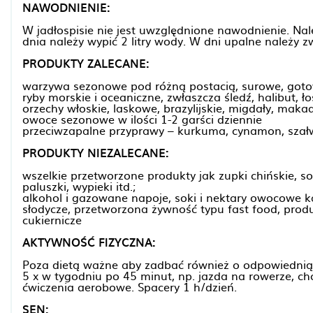
NAWODNIENIE:
W jadłospisie nie jest uwzględnione nawodnienie. N
dnia należy wypić 2 litry wody. W dni upalne należy zw
PRODUKTY ZALECANE:
warzywa sezonowe pod różną postacią, surowe, got
ryby morskie i oceaniczne, zwłaszcza śledź, halibut, ł
orzechy włoskie, laskowe, brazylijskie, migdały, mak
owoce sezonowe w ilości 1-2 garści dziennie
przeciwzapalne przyprawy – kurkuma, cynamon, szałw
PRODUKTY NIEZALECANE:
wszelkie przetworzone produkty jak zupki chińskie, so
paluszki, wypieki itd.;
alkohol i gazowane napoje, soki i nektary owocowe 
słodycze, przetworzona żywność typu fast food, prod
cukiernicze
AKTYWNOŚĆ FIZYCZNA:
Poza dietą ważne aby zadbać również o odpowiednią a
5 x w tygodniu po 45 minut, np. jazda na rowerze, chod
ćwiczenia aerobowe. Spacery 1 h/dzień.
SEN: