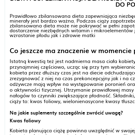
DO PO
Prawidłowo zbilansowana dieta zapewniająca niezbęd
minerały jest bardzo ważna. Podczas ciąży zapotrzeb
zbilansowana dieta może nie pokrywać w pełni zapot
dostarczenie niezbędnych witamin i mikroelementów 
wzrastanie płodu jak i zdrowie matki
Co jeszcze ma znaczenie w momencie 
Istotną kwestią też jest nadmierna masa ciała kobiet
przynajmniej częściowo, ucząc się przy tym wybieran
kobieta przez dłuższy czas jest na diecie odchudzając
zrezygnować z niej na czas prekoncepcyjny jak i na cz
odżywcze mają wpływ na występowanie poronień oraz
o aktywności fizycznej. Utrzymanie prawidłowej masy 
nałogów to czynniki zwiększające płodność. Składnik
ciąży to: kwas foliowy, wielonienasycone kwasy tłuszc
Na jakie suplementy szczególnie zwrócić uwagę?
Kwas foliowy
Kobieta planująca ciążę powinna uwzględnić w swojej 