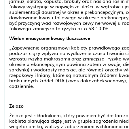
jarmuż, sałata, kapusta, brokuły oraz nasiona rośli
foliowy występuje w największej ilości w wątrobie i j
suplementacji doustnej w okresie prekoncepcyjnym, c
dawkowanie kwasu foliowego w okresie prekoncepcy
być przyczyną wad rozwojowych cewy nerwowej u rozw
foliowego zmniejsza to ryzyko aż o 58-100%.
Wielonienasycone kwasy tłuszczowe
„Zapewnienie organizmowi kobiety prawidłowego zao
podczas ciąży wpływa na wydłużenie czasu trwania c
wzrostu ryzyka makrosomii oraz zmniejsza ryzyko wy
okresie prekoncepcyjnym powinna zatem w swojej dieci
sardynki) i wodorosty morskie, ale również orzechy włos
rzepakowy i lniany, które są naturalnym źródłem kw
braku innych źródeł DHA (kwas dokozaheksaenowy),
codziennie.
Żelazo
Żelazo jest składnikiem, który powinien być dostarczo
kobieta planująca ciążę jest w grupie zagrożenia nie
wegetariańską, walczy z zaburzeniami wchłaniania ora