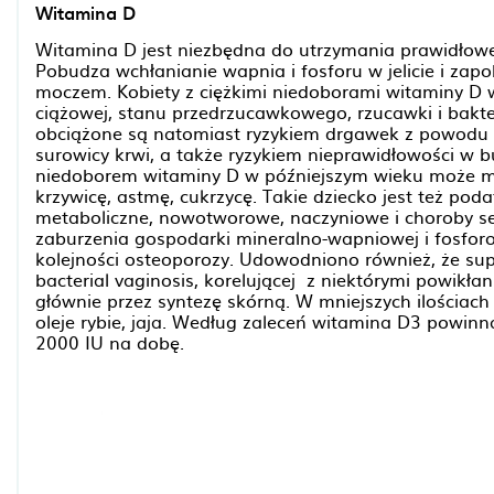
Witamina D
Witamina D jest niezbędna do utrzymania prawidłowe
Pobudza wchłanianie wapnia i fosforu w jelicie i za
moczem. Kobiety z ciężkimi niedoborami witaminy D w
ciążowej, stanu przedrzucawkowego, rzucawki i bakt
obciążone są natomiast ryzykiem drgawek z powodu hi
surowicy krwi, a także ryzykiem nieprawidłowości w
niedoborem witaminy D w późniejszym wieku może mi
krzywicę, astmę, cukrzycę. Takie dziecko jest też po
metaboliczne, nowotworowe, naczyniowe i choroby 
zaburzenia gospodarki mineralno-wapniowej i fosforo
kolejności osteoporozy. Udowodniono również, że su
bacterial vaginosis, korelującej z niektórymi powikł
głównie przez syntezę skórną. W mniejszych ilościach 
oleje rybie, jaja. Według zaleceń witamina D3 powin
2000 IU na dobę.