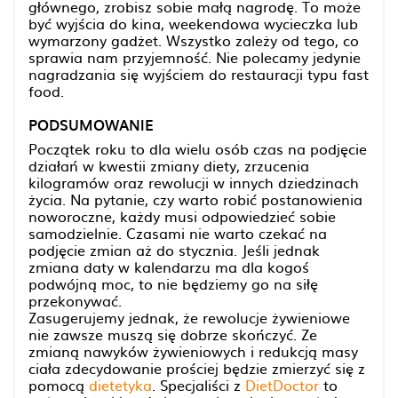
głównego, zrobisz sobie małą nagrodę. To może
być wyjścia do kina, weekendowa wycieczka lub
wymarzony gadżet. Wszystko zależy od tego, co
sprawia nam przyjemność. Nie polecamy jedynie
nagradzania się wyjściem do restauracji typu fast
food.
PODSUMOWANIE
Początek roku to dla wielu osób czas na podjęcie
działań w kwestii zmiany diety, zrzucenia
kilogramów oraz rewolucji w innych dziedzinach
życia. Na pytanie, czy warto robić postanowienia
noworoczne, każdy musi odpowiedzieć sobie
samodzielnie. Czasami nie warto czekać na
podjęcie zmian aż do stycznia. Jeśli jednak
zmiana daty w kalendarzu ma dla kogoś
podwójną moc, to nie będziemy go na siłę
przekonywać.
Zasugerujemy jednak, że rewolucje żywieniowe
nie zawsze muszą się dobrze skończyć. Ze
zmianą nawyków żywieniowych i redukcją masy
ciała zdecydowanie prościej będzie zmierzyć się z
pomocą
dietetyka
. Specjaliści z
DietDoctor
to