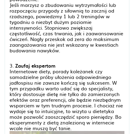
Jeśli marzysz o zbudowaniu wytrzymałości lub
rozpoczęciu przygody z siłownią to zacznij od
rzadszego, powiedzmy 1 lub 2 treningów w
tygodniu o niezbyt dużym poziomie
intensywności. Stopniowo zwiększaj
częstotliwość, czas trwania, jak i zaawansowanie
ćwiczeń. Nagły przeskok od zera do maksimum
zaangażowania nie jest wskazany w kwestiach
budowania nawyków.
3.
Zaufaj ekspertom
Internetowe diety, porady koleżanek czy
samodzielne próby ułożenia odpowiedniego
jadłospisu nie zawsze kończą się sukcesem. W
tym przypadku warto udać się do specjalisty,
który dostosuje dietę nie tylko do zamierzonych
efektów oraz preferencji, ale będzie niezbędnym
wsparciem w tym trudnym procesie. I chociaż nie
wydaje się to intuicyjne, to wizyta u dietetyka
może pozwolić zaoszczędzić sporo pieniędzy. Bo
eksperymenty z dietą znalezioną w internecie
wcale nie muszą być tanie.