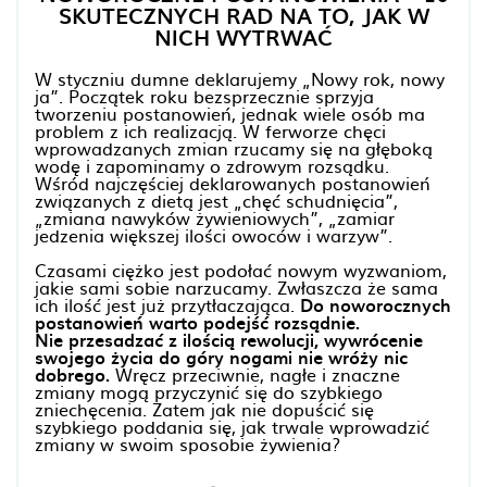
SKUTECZNYCH RAD NA TO, JAK W
NICH WYTRWAĆ
W styczniu dumne deklarujemy „Nowy rok, nowy
ja”. Początek roku bezsprzecznie sprzyja
tworzeniu postanowień, jednak wiele osób ma
problem z ich realizacją. W ferworze chęci
wprowadzanych zmian rzucamy się na głęboką
wodę i zapominamy o zdrowym rozsądku.
Wśród najczęściej deklarowanych postanowień
związanych z dietą jest „chęć schudnięcia”,
„zmiana nawyków żywieniowych”, „zamiar
jedzenia większej ilości owoców i warzyw”.
Czasami ciężko jest podołać nowym wyzwaniom,
jakie sami sobie narzucamy. Zwłaszcza że sama
ich ilość jest już przytłaczająca.
Do noworocznych
postanowień warto podejść rozsądnie.
Nie przesadzać z ilością rewolucji, wywrócenie
swojego życia do góry nogami nie wróży nic
dobrego.
Wręcz przeciwnie, nagłe i znaczne
zmiany mogą przyczynić się do szybkiego
zniechęcenia. Zatem jak nie dopuścić się
szybkiego poddania się, jak trwale wprowadzić
zmiany w swoim sposobie żywienia?