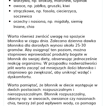
warzywa, np. brokuły, marchew, szpinak
owoce, np. jabłka, gruszki, kiwi
strączkowe, np. fasola, ciecierzyca,
soczewica
orzechy i nasiona, np. migdały, siemię
lniane, chia
Warto również zwrócić uwagę na spożycie
błonnika w ciągu dnia. Zalecana dzienna dawka
błonnika dla dorosłych wynosi około 25-30
gramów. Aby osiągnąć ten poziom, można
stopniowo wprowadzać produkty bogate w
błonnik do swojej diety, obserwując jednocześnie
reakcję organizmu. W przypadku nadwrażliwości
jelit warto zacząć od mniejszych ilości błonnika i
stopniowo go zwiększać, aby uniknąć wzdęć i
dyskomfortu.
Warto pamiętać, że błonnik w diecie występuje w
dwóch postaciach: rozpuszczalnym i
nierozpuszczalnym. Błonnik rozpuszczalny,
obecny np. w owocach, owsiance czy nasionach
chia, tworzy żel pod wpływem wody, co pomaga