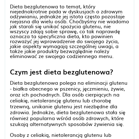
Dieta bezglutenowa to temat, który
niejednokrotnie pada w dyskusjach o zdrowym
odżywianiu, jednakże jej istota często pozostaje
niejasna dla wielu osób. Choćbyśmy nie wiadomo
jak starali się unikać spożycia glutenu, nie
wszyscy zdają sobie sprawę, co tak naprawdę
oznacza ta specyficzna dieta, kto powinien
rozważyć jej wprowadzenie do swojego życia,
jakie aspekty wymagają szczególnej uwagi, a
także jakie produkty bezwzględnie należy
eliminować ze swojego codziennego menu.
Czym jest dieta bezglutenowa?
Dieta bezglutenowa polega na eliminacji glutenu
- białka obecnego w pszenicy, jęczmieniu, żywie,
oraz ich pochodnych. Dla osób cierpiących na
celiakię, nietolerancję glutenu lub chorobę
trzewną, unikanie glutenu jest niezbędne dla
zdrowia. Jednakże, dieta bezglutenowa stała się
również popularna wśród osób zdrowych, które
szukają alternatywnych sposobów żywienia się.
Osoby z celiakią, nietolerancją glutenu lub