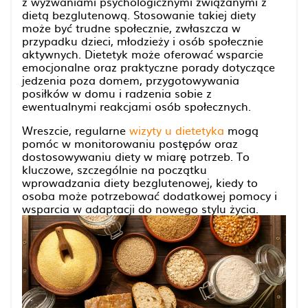
z wyzwaniami psychologicznymi związanymi z
dietą bezglutenową. Stosowanie takiej diety
może być trudne społecznie, zwłaszcza w
przypadku dzieci, młodzieży i osób społecznie
aktywnych. Dietetyk może oferować wsparcie
emocjonalne oraz praktyczne porady dotyczące
jedzenia poza domem, przygotowywania
posiłków w domu i radzenia sobie z
ewentualnymi reakcjami osób społecznych.
Wreszcie, regularne
wizyty u dietetyka
mogą
pomóc w monitorowaniu postępów oraz
dostosowywaniu diety w miarę potrzeb. To
kluczowe, szczególnie na początku
wprowadzania diety bezglutenowej, kiedy to
osoba może potrzebować dodatkowej pomocy i
wsparcia w adaptacji do nowego stylu życia.