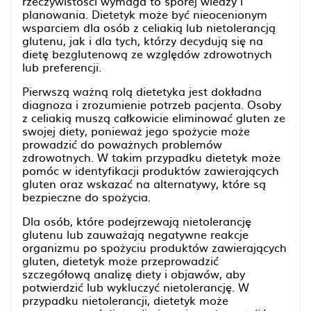
rzeczywistości wymaga to sporej wiedzy i
planowania. Dietetyk może być nieocenionym
wsparciem dla osób z celiakią lub nietolerancją
glutenu, jak i dla tych, którzy decydują się na
dietę bezglutenową ze względów zdrowotnych
lub preferencji.
Pierwszą ważną rolą dietetyka jest dokładna
diagnoza i zrozumienie potrzeb pacjenta. Osoby
z celiakią muszą całkowicie eliminować gluten ze
swojej diety, ponieważ jego spożycie może
prowadzić do poważnych problemów
zdrowotnych. W takim przypadku dietetyk może
pomóc w identyfikacji produktów zawierających
gluten oraz wskazać na alternatywy, które są
bezpieczne do spożycia.
Dla osób, które podejrzewają nietolerancję
glutenu lub zauważają negatywne reakcje
organizmu po spożyciu produktów zawierających
gluten, dietetyk może przeprowadzić
szczegółową analizę diety i objawów, aby
potwierdzić lub wykluczyć nietolerancję. W
przypadku nietolerancji, dietetyk może