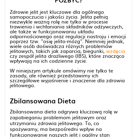
POZBYĆ?
Zdrowie jelit jest kluczowe dla ogólnego
samopoczucia i jakości życia. Jelita pełnią
niezwykle ważną rolę nie tylko w procesie
trawienia i wchłaniania składników odżywczych,
ale także w funkcjonowaniu układu
odpornościowego oraz regulacji nastroju i emocji
poprzez tzw. "osię jelito-mózg". Niemniej jednak,
wiele osób doświadcza różnych problemów
jelitowych, takich jak zaparcia, biegunki,
wzdęcia
czy zespół jelita drażliwego (IBS), które znacząco
wpływają na ich codzienne życie.
W niniejszym artykule omówimy nie tylko te
zasady, ale również przedstawimy ich
szczegółowe wyjaśnienie i znaczenie dla zdrowia
jelitowego.
Zbilansowana Dieta
Zbilansowana dieta odgrywa kluczową rolę w
zapobieganiu problemom jelitowym oraz
utrzymaniu zdrowia jelitowego. To, co
spożywamy, ma bezpośredni wpływ na
funkcjonowanie naszych jelit i ogólny stan