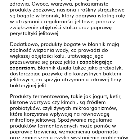
zdrowia. Owoce, warzywa, pełnoziarniste
produkty zbożowe, nasiona i rośliny strączkowe
są bogate w błonnik, który odgrywa istotną rolę
w utrzymaniu regularności jelitowej poprzez
zwiększenie objętości stolca oraz poprawę
perystaltyki jelitowej.
Dodatkowo, produkty bogate w błonnik mają
zdolność wiązania wody, co prowadzi do
większej objętości kału, ułatwiając jego
przesuwanie się przez jelita i
zapobiegając
zaparciom
. Błonnik działa także jako prebiotyk,
dostarczając pożywkę dla korzystnych bakterii
jelitowych, co sprzyja utrzymaniu zdrowej flory
bakteryjnej jelit.
Produkty fermentowane, takie jak jogurt, kefir,
kiszone warzywa czy kimchi, są źródłem
probiotyków, czyli żywych mikroorganizmów,
które korzystnie wpływają na równowagę
mikroflory jelitowej. Spożywanie regularnie
produktów fermentowanych może pomóc w
poprawie trawienia, wzmocnieniu odporności
oraz zmniejszeniu ryzyka wystąpienia problemów