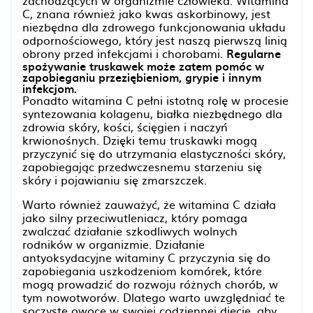
zachodzących w organizmie człowieka. Witamina
C, znana również jako kwas askorbinowy, jest
niezbędna dla zdrowego funkcjonowania układu
odpornościowego, który jest naszą pierwszą linią
obrony przed infekcjami i chorobami.
Regularne
spożywanie truskawek może zatem pomóc w
zapobieganiu przeziębieniom, grypie i innym
infekcjom.
Ponadto witamina C pełni istotną rolę w procesie
syntezowania kolagenu, białka niezbędnego dla
zdrowia skóry, kości, ścięgien i naczyń
krwionośnych. Dzięki temu truskawki mogą
przyczynić się do utrzymania elastyczności skóry,
zapobiegając przedwczesnemu starzeniu się
skóry i pojawianiu się zmarszczek.
Warto również zauważyć, że witamina C działa
jako silny przeciwutleniacz, który pomaga
zwalczać działanie szkodliwych wolnych
rodników w organizmie. Działanie
antyoksydacyjne witaminy C przyczynia się do
zapobiegania uszkodzeniom komórek, które
mogą prowadzić do rozwoju różnych chorób, w
tym nowotworów. Dlatego warto uwzględniać te
soczyste owoce w swojej codziennej diecie, aby