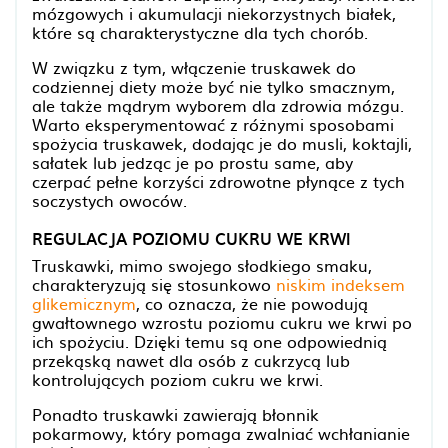
mózgowych i akumulacji niekorzystnych białek,
które są charakterystyczne dla tych chorób.
W związku z tym, włączenie truskawek do
codziennej diety może być nie tylko smacznym,
ale także mądrym wyborem dla zdrowia mózgu.
Warto eksperymentować z różnymi sposobami
spożycia truskawek, dodając je do musli, koktajli,
sałatek lub jedząc je po prostu same, aby
czerpać pełne korzyści zdrowotne płynące z tych
soczystych owoców.
REGULACJA POZIOMU CUKRU WE KRWI
Truskawki, mimo swojego słodkiego smaku,
charakteryzują się stosunkowo
niskim indeksem
glikemicznym
, co oznacza, że nie powodują
gwałtownego wzrostu poziomu cukru we krwi po
ich spożyciu. Dzięki temu są one odpowiednią
przekąską nawet dla osób z cukrzycą lub
kontrolujących poziom cukru we krwi.
Ponadto truskawki zawierają błonnik
pokarmowy, który pomaga zwalniać wchłanianie