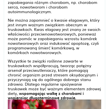
zapobiegania różnym chorobom, np. chorobom
serca, nowotworom i chorobom
autoimmunologicznym.
Nie można zapomnieć o kwasie elagowym, który
jest innym ważnym związkiem obecnym w
truskawkach. Kwas elagowy jest znany ze swoich
właściwości przeciwnowotworowych, ponieważ
może pomóc w zapobieganiu wzrostu komórek
nowotworowych oraz indukować apoptozę, czyli
programowaną śmierć komórkową, w
komórkach nowotworowych.
Wszystkie te związki roślinne zawarte w
truskawkach współpracują, tworząc potężny
arsenał przeciwutleniaczy, które pomagają
chronić organizm przed stresem oksydacyjnym i
przyczyniają się do ogólnego dobrego stanu
zdrowia. Dlatego regularne spożywanie
truskawek może być ważnym elementem zdrowej
diety,
wspomagając walkę z chorobami i
wspierając długoterminowe zdrowie.