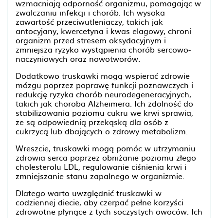
wzmacniają odporność organizmu, pomagając w
zwalczaniu infekcji i chorób. Ich wysoka
zawartość przeciwutleniaczy, takich jak
antocyjany, kwercetyna i kwas elagowy, chroni
organizm przed stresem oksydacyjnym i
zmniejsza ryzyko wystąpienia chorób sercowo-
naczyniowych oraz nowotworów.
Dodatkowo truskawki mogą wspierać zdrowie
mózgu poprzez poprawę funkcji poznawczych i
redukcję ryzyka chorób neurodegeneracyjnych,
takich jak choroba Alzheimera. Ich zdolność do
stabilizowania poziomu cukru we krwi sprawia,
że są odpowiednią przekąską dla osób z
cukrzycą lub dbających o zdrowy metabolizm.
Wreszcie, truskawki mogą pomóc w utrzymaniu
zdrowia serca poprzez obniżanie poziomu złego
cholesterolu LDL, regulowanie ciśnienia krwi i
zmniejszanie stanu zapalnego w organizmie.
Dlatego warto uwzględnić truskawki w
codziennej diecie, aby czerpać pełne korzyści
zdrowotne płynące z tych soczystych owoców. Ich