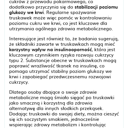
cukrów z przewodu pokarmowego, co
dodatkowo przyczynia się do
stabilizacji poziomu
glukozy we krwi
. Regularne spożywanie
truskawek może więc pomóc w kontrolowaniu
poziomu cukru we krwi, co jest kluczowe dla
utrzymania ogólnego zdrowia metabolicznego.
Interesujące jest również to, że badania sugerują,
że składniki zawarte w truskawkach mogą mieć
korzystny wpływ na insulinooporność
, która jest
kluczowym czynnikiem ryzyka rozwoju cukrzycy
typu 2. Substancje obecne w truskawkach mogą
poprawić wrażliwość tkanek na insulinę, co
pomaga utrzymać stabilny poziom glukozy we
krwi i zapobiegać przedwczesnemu rozwojowi
cukrzycy.
Dlatego osoby dbające o swoje zdrowie
metaboliczne mogą śmiało sięgać po truskawki
jako smaczną i korzystną dla zdrowia
alternatywę dla innych słodkich przekąsek.
Dodając truskawki do swojej diety, można cieszyć
się ich soczystym smakiem, jednocześnie
wspierając zdrowy metabolizm i kontrolując