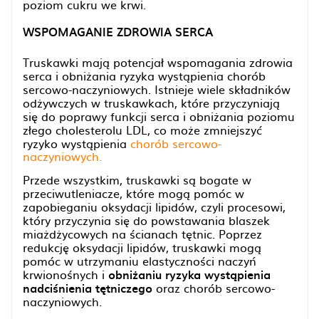
poziom cukru we krwi.
WSPOMAGANIE ZDROWIA SERCA
Truskawki mają potencjał wspomagania zdrowia
serca i obniżania ryzyka wystąpienia chorób
sercowo-naczyniowych. Istnieje wiele składników
odżywczych w truskawkach, które przyczyniają
się do poprawy funkcji serca i obniżania poziomu
złego cholesterolu LDL, co może zmniejszyć
ryzyko wystąpienia
chorób sercowo-
naczyniowych.
Przede wszystkim, truskawki są bogate w
przeciwutleniacze, które mogą pomóc w
zapobieganiu oksydacji lipidów, czyli procesowi,
który przyczynia się do powstawania blaszek
miażdżycowych na ścianach tętnic. Poprzez
redukcję oksydacji lipidów, truskawki mogą
pomóc w utrzymaniu elastyczności naczyń
krwionośnych i
obniżaniu ryzyka wystąpienia
nadciśnienia tętniczego
oraz chorób sercowo-
naczyniowych.