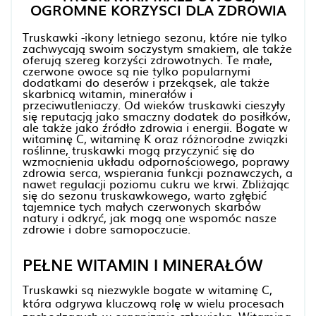
OGROMNE KORZYSCI DLA ZDROWIA
Truskawki -ikony letniego sezonu, które nie tylko
zachwycają swoim soczystym smakiem, ale także
oferują szereg korzyści zdrowotnych. Te małe,
czerwone owoce są nie tylko popularnymi
dodatkami do deserów i przekąsek, ale także
skarbnicą witamin, minerałów i
przeciwutleniaczy. Od wieków truskawki cieszyły
się reputacją jako smaczny dodatek do posiłków,
ale także jako źródło zdrowia i energii. Bogate w
witaminę C, witaminę K oraz różnorodne związki
roślinne, truskawki mogą przyczynić się do
wzmocnienia układu odpornościowego, poprawy
zdrowia serca, wspierania funkcji poznawczych, a
nawet regulacji poziomu cukru we krwi. Zbliżając
się do sezonu truskawkowego, warto zgłębić
tajemnice tych małych czerwonych skarbów
natury i odkryć, jak mogą one wspomóc nasze
zdrowie i dobre samopoczucie.
PEŁNE WITAMIN I MINERAŁÓW
Truskawki są niezwykle bogate w witaminę C,
która odgrywa kluczową rolę w wielu procesach