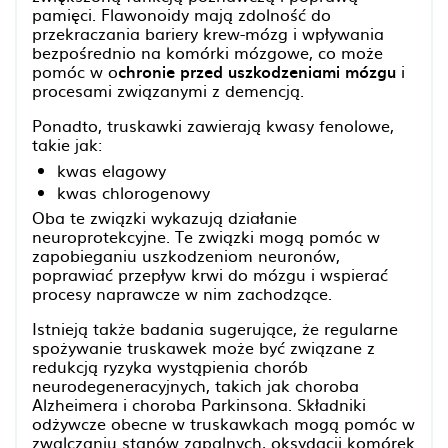
pamięci. Flawonoidy mają zdolność do
przekraczania bariery krew-mózg i wpływania
bezpośrednio na komórki mózgowe, co może
pomóc w o
chronie przed uszkodzeniami mózgu
i
procesami związanymi z demencją.
Ponadto, truskawki zawierają kwasy fenolowe,
takie jak:
kwas elagowy
kwas chlorogenowy
Oba te związki wykazują działanie
neuroprotekcyjne. Te związki mogą pomóc w
zapobieganiu uszkodzeniom neuronów,
poprawiać przepływ krwi do mózgu i wspierać
procesy naprawcze w nim zachodzące.
Istnieją także badania sugerujące, że regularne
spożywanie truskawek może być związane z
redukcją ryzyka wystąpienia chorób
neurodegeneracyjnych, takich jak choroba
Alzheimera i choroba Parkinsona. Składniki
odżywcze obecne w truskawkach mogą pomóc w
zwalczaniu stanów zapalnych, oksydacji komórek