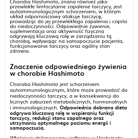
Choroba Hashimoto, znana również jako
przewlekłe limfocytarne zapalenie tarczycy, jest
autoimmunologicznym schorzeniem, w którym
układ odpornościowy atakuje tarczycę,
prowadząc do jej przewlekłego zapalenia i często
do niedoczynności. Odpowiednie żywienie,
suplementacja oraz aktywność fizyczna
odgrywają kluczową rolę w zarządzaniu tą
chorobą, wpływając na samopoczucie pacjenta,
funkcjonowanie tarczycy oraz ogólny stan
zdrowia.
Znaczenie odpowiedniego żywienia
w chorobie Hashimoto
Choroba Hashimoto jest schorzeniem
autoimmunologicznym, które może prowadzić do
niedoczynności tarczycy, a w konsekwencji do
licznych zaburzeń metabolicznych, hormonalnych
i immunologicznych.
Odpowiednio dobrana dieta
odgrywa kluczową rolę w wspieraniu funkcji
tarczycy, redukcji stanu zapalnego oraz
utrzymaniu optymalnego poziomu energii i
samopoczucia.
Właściwie zbilansowany jadłospis w Hashimoto