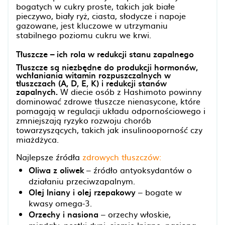
bogatych w cukry proste, takich jak białe
pieczywo, biały ryż, ciasta, słodycze i napoje
gazowane, jest kluczowe w utrzymaniu
stabilnego poziomu cukru we krwi.
Tłuszcze – ich rola w redukcji stanu zapalnego
Tłuszcze są niezbędne do produkcji hormonów,
wchłaniania witamin rozpuszczalnych w
tłuszczach (A, D, E, K) i redukcji stanów
zapalnych.
W diecie osób z Hashimoto powinny
dominować zdrowe tłuszcze nienasycone, które
pomagają w regulacji układu odpornościowego i
zmniejszają ryzyko rozwoju chorób
towarzyszących, takich jak insulinooporność czy
miażdżyca.
Najlepsze źródła
zdrowych tłuszczów:
Oliwa z oliwek
– źródło antyoksydantów o
działaniu przeciwzapalnym.
Olej lniany i olej rzepakowy
– bogate w
kwasy omega-3.
Orzechy i nasiona
– orzechy włoskie,
migdały, pestki dyni, siemię lniane, nasiona