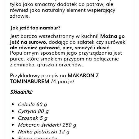
tylko jako smaczny dodatek do potraw, ale
również jako naturalny element wspierający
zdrowie.
Jak jeść topinambur?
Jest bardzo wszechstronny w kuchni!
Można go
jeść na surowo,
dodając do sałatek czy surówek,
ale również gotować, piec, smażyć i dusić.
Popularnym sposobem jego przyrządzania jest
puree, które smakiem przypomina połączenie
ziemniaka, gruszki i orzechów.
Przykładowy przepis na
MAKARON Z
TOMINABUREM
/4 porcje/
Składniki:
Cebula 60 g
Cytryna 80 g
Czosnek 5 g
Makaron świderki 250 g
Natka pietruszki 12 g
Pieprz czarny 1g