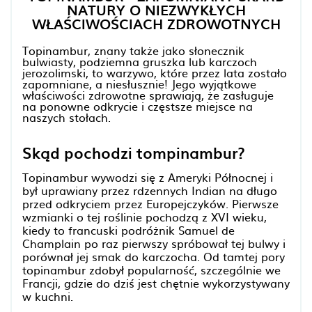
NATURY O NIEZWYKŁYCH
WŁAŚCIWOŚCIACH ZDROWOTNYCH
Topinambur, znany także jako słonecznik
bulwiasty, podziemna gruszka lub karczoch
jerozolimski, to warzywo, które przez lata zostało
zapomniane, a niesłusznie! Jego wyjątkowe
właściwości zdrowotne sprawiają, że zasługuje
na ponowne odkrycie i częstsze miejsce na
naszych stołach.
Skąd pochodzi tompinambur?
Topinambur wywodzi się z Ameryki Północnej i
był uprawiany przez rdzennych Indian na długo
przed odkryciem przez Europejczyków. Pierwsze
wzmianki o tej roślinie pochodzą z XVI wieku,
kiedy to francuski podróżnik Samuel de
Champlain po raz pierwszy spróbował tej bulwy i
porównał jej smak do karczocha. Od tamtej pory
topinambur zdobył popularność, szczególnie we
Francji, gdzie do dziś jest chętnie wykorzystywany
w kuchni.