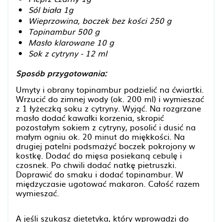
Sól biała 1g
Wieprzowina, boczek bez kości 250 g
Topinambur 500 g
Masło klarowane 10 g
Sok z cytryny - 12 ml
Sposób przygotowania:
Umyty i obrany topinambur podzielić na ćwiartki.
Wrzucić do zimnej wody (ok. 200 ml) i wymieszać
z 1 łyżeczką soku z cytryny. Wyjąć. Na rozgrzane
masło dodać kawałki korzenia, skropić
pozostałym sokiem z cytryny, posolić i dusić na
małym ogniu ok. 20 minut do miękkości. Na
drugiej patelni podsmażyć boczek pokrojony w
kostkę. Dodać do mięsa posiekaną cebulę i
czosnek. Po chwili dodać natkę pietruszki.
Doprawić do smaku i dodać topinambur. W
międzyczasie ugotować makaron. Całość razem
wymieszać.
A jeśli szukasz dietetyka, który wprowadzi do