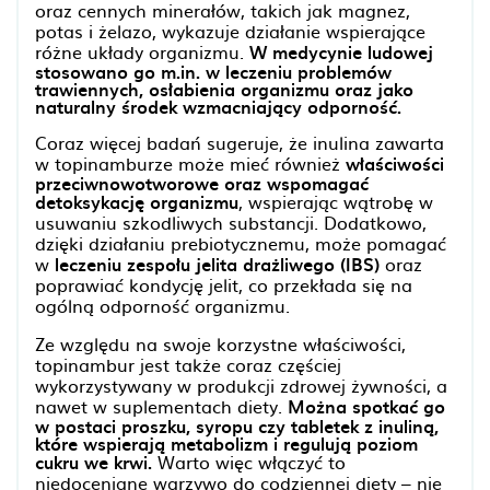
oraz cennych minerałów, takich jak magnez,
potas i żelazo, wykazuje działanie wspierające
różne układy organizmu.
W medycynie ludowej
stosowano go m.in. w leczeniu problemów
trawiennych, osłabienia organizmu oraz jako
naturalny środek wzmacniający odporność.
Coraz więcej badań sugeruje, że inulina zawarta
w topinamburze może mieć również
właściwości
przeciwnowotworowe oraz wspomagać
detoksykację organizmu
, wspierając wątrobę w
usuwaniu szkodliwych substancji. Dodatkowo,
dzięki działaniu prebiotycznemu, może pomagać
w
leczeniu zespołu jelita drażliwego (IBS)
oraz
poprawiać kondycję jelit, co przekłada się na
ogólną odporność organizmu.
Ze względu na swoje korzystne właściwości,
topinambur jest także coraz częściej
wykorzystywany w produkcji zdrowej żywności, a
nawet w suplementach diety.
Można spotkać go
w postaci proszku, syropu czy tabletek z inuliną,
które wspierają metabolizm i regulują poziom
cukru we krwi.
Warto więc włączyć to
niedoceniane warzywo do codziennej diety – nie