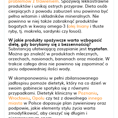
problemów z trawieniem
. Spożywaj lekkostrawne
produktów i unikaj ostrych przypraw. Dieta osób
cierpiących z powodu zaburzeń snu powinna być
pełna witamin i składników mineralnych. Nie
powinno w niej także zabraknąć produktów
bogatych w kwasy omega-3 (
olej lniany
i tłuste
ryby, tj. makrela, sardynki czy łosoś).
W jakie produkty spożywcze warto wzbogacić
dietę, gdy borykamy się z bezsennością?
Substancją ułatwiającą zasypianie jest
tryptofan
.
Można go znaleźć w produktach mlecznych,
orzechach, nasionach, bananach oraz miodzie. W
trakcie całego dnia nie powinno się zapominać o
piciu odpowiedniej ilości wody.
W skomponowaniu w pełni zbilansowanego
jadłospisu pomoże dietetyk, który na co dzień w
swoim gabinecie spotyka się z równymi
przypadkami. Dietetyk kliniczny w
Poznaniu
,
Wrocławiu
,
Opolu
czy też z dowolnego
innego
miasta
w Polsce dopasuje plan żywieniowy oraz
podpowie, jakie elementy stylu życia warta
zmodyfikować, aby cieszyć się długim i
nieprzerwanym snem.