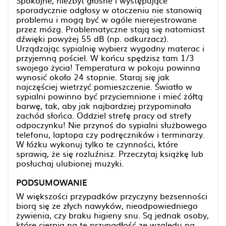
Spokojne, niezbyt głośne i występujące
sporadycznie odgłosy w otoczeniu nie stanowią
problemu i mogą być w ogóle nierejestrowane
przez mózg. Problematyczne stają się natomiast
dźwięki powyżej 55 dB (np. odkurzacz).
Urządzając sypialnię wybierz wygodny materac i
przyjemną pościel. W końcu spędzisz tam 1/3
swojego życia! Temperatura w pokoju powinna
wynosić około 24 stopnie. Staraj się jak
najczęściej wietrzyć pomieszczenie. Światło w
sypialni powinno być przyciemnione i mieć żółtą
barwę, tak, aby jak najbardziej przypominało
zachód słońca. Oddziel strefę pracy od strefy
odpoczynku! Nie przynoś do sypialni służbowego
telefonu, laptopa czy podręczników i terminarzy.
W łóżku wykonuj tylko te czynności, które
sprawią, że się rozluźnisz. Przeczytaj książkę lub
posłuchaj ulubionej muzyki.
PODSUMOWANIE
W większości przypadków przyczyny bezsenności
biorą się ze złych nawyków, nieodpowiedniego
żywienia, czy braku higieny snu. Są jednak osoby,
które cierpią na tę przypadłość ze względu na