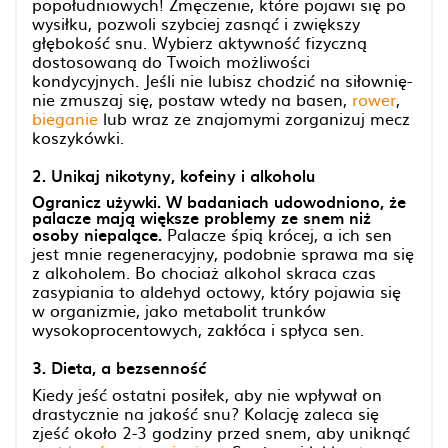
popołudniowych! Zmęczenie, które pojawi się po
wysiłku, pozwoli szybciej zasnąć i zwiększy
głębokość snu. Wybierz aktywność fizyczną
dostosowaną do Twoich możliwości
kondycyjnych. Jeśli nie lubisz chodzić na siłownię-
nie zmuszaj się, postaw wtedy na basen,
rower
,
bieganie
lub wraz ze znajomymi zorganizuj mecz
koszykówki.
2. Unikaj nikotyny, kofeiny i alkoholu
Ogranicz używki. W badaniach udowodniono, że
palacze mają większe problemy ze snem niż
osoby niepalące.
Palacze śpią krócej, a ich sen
jest mnie regeneracyjny, podobnie sprawa ma się
z alkoholem. Bo chociaż alkohol skraca czas
zasypiania to aldehyd octowy, który pojawia się
w organizmie, jako metabolit trunków
wysokoprocentowych, zakłóca i spłyca sen.
3. Dieta, a bezsenność
Kiedy jeść ostatni posiłek, aby nie wpływał on
drastycznie na jakość snu? Kolację zaleca się
zjeść około 2-3 godziny przed snem, aby uniknąć