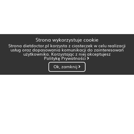
Strona wykorzystuje cookie
Strona dietdoctor.pl korzysta z ciasteczek w celu realizacji
usług oraz dopasowania komunikacji do zainteresowań
użytkownika. Korzystając z niej akceptujesz
Politykę Prywatności
Ok, zamknij
Dietetyk Białystok
Dietetyk Bydgoszcz