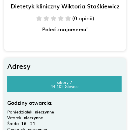
Dietetyk kliniczny Wiktoria Staśkiewicz
(0 opinii)
Poleć znajomemu!
Adresy
sikory 7
44-102 Gliwice
Godziny otwarcia:
Poniedziałek:
nieczynne
Wtorek:
nieczynne
Środa:
16 - 21
Czwartek:
nieczynne