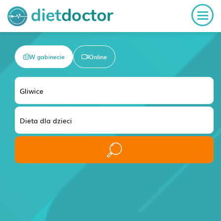
W gabinecie
Online