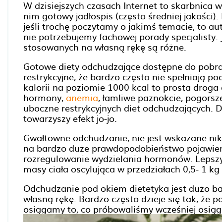
W dzisiejszych czasach Internet to skarbnica
nim gotowy jadłospis (często średniej jakości
jeśli trochę poczytamy o jakimś temacie, to au
nie potrzebujemy fachowej porady specjalisty. 
stosowanych na własną rękę są różne.
Gotowe diety odchudzające dostępne do pobran
restrykcyjne, że bardzo często nie spełniają
kalorii na poziomie 1000 kcal to prosta dro
hormony,
anemia
, łamliwe paznokcie, pogorsze
uboczne restrykcyjnych diet odchudzających.
towarzyszy efekt jo-jo.
Gwałtowne odchudzanie, nie jest wskazane ni
na bardzo duże prawdopodobieństwo pojawien
rozregulowanie wydzielania hormonów. Lepsz
masy ciała oscylująca w przedziałach 0,5- 1 kg
Odchudzanie pod okiem dietetyka jest dużo b
własną rękę. Bardzo często dzieje się tak, że 
osiągamy to, co próbowaliśmy wcześniej osiągn