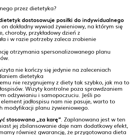
ego przez dietetyka?
ietetyk dostosowuje posiłki do indywidualnego
 on dokładny wywiad żywieniowy, na którym się
je, choroby, przykładowy dzień z
a i w razie potrzeby zaleca zrobienie
ję otrzymania spersonalizowanego planu
ków.
izyta nie kończy się jedynie na zaleceniach
daniem dietetyka
zemu nie rezygnujemy z diety tak szybko, jak ma to
łospisów. Wizyty kontrolne poza sprawdzaniem
m odżywianiu i samopoczuciu. Jeśli po
ś element jadłospisu nam nie pasuje, warto to
ch modyfikacji planu żywieniowego.
być stosowana „za karę”
. Zaplanowana jest w ten
miast jej zbilansowanie daje nam dodatkowy efekt,
 mamy również gwarancję, że przygotowana dieta