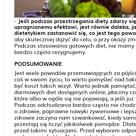
-
Jeśli podczas przestrzegania diety zdarzy si
upragnionemu efektowi, jest równie daleka, 
dietetykiem zastanowić się, co jest tego po
aby skuteczniej dążyć do celu, a przy okazji z
Podczas stosowania gotowych diet, nie mamy
bardzo często rezygnujemy.
PODSUMOWANIE
Jest wiele powodów przemawiających za pójśc
coś w swoim życiu, to warto pomyśleć nad ta
być koszt takich wizyt. Warto jednak pamiętać,
darmowych diet dostępnych online, płacimy cz
które albo w ogóle się nie pojawiają, a jeśli już
Podczas odchudzania bardzo często nie chodzi 
o zdrowie, poprawne nawyki żywieniowe i leps
zdrowie zaczyna nam szwankować, kiedy samop
przestają się liczyć jakikolwiek pieniądze. Dla
przed takimi sytuacjami. Przed wyborem odpow