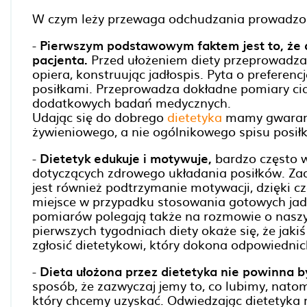
W czym leży przewaga odchudzania prowadzon
-
Pierwszym podstawowym faktem jest to, że d
pacjenta.
Przed ułożeniem diety przeprowadza
opiera, konstruując jadłospis. Pyta o preferenc
posiłkami. Przeprowadza dokładne pomiary ciał
dodatkowych badań medycznych.
Udając się do dobrego
dietetyka
mamy gwaranc
żywieniowego, a nie ogólnikowego spisu posił
-
Dietetyk edukuje i motywuje,
bardzo często w
dotyczących zdrowego układania posiłków. Za
jest również podtrzymanie motywacji, dzięki c
miejsce w przypadku stosowania gotowych jad
pomiarów polegają także na rozmowie o naszy
pierwszych tygodniach diety okaże się, że jaki
zgłosić dietetykowi, który dokona odpowiedni
-
Dieta ułożona przez dietetyka nie powinna 
sposób, że zazwyczaj jemy to, co lubimy, nato
który chcemy uzyskać. Odwiedzając dietetyka