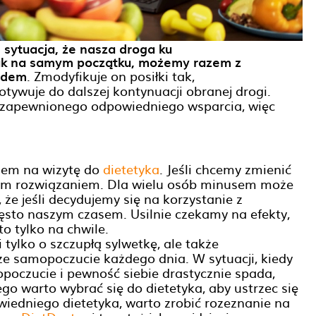
ę sytuacja, że nasza droga ku
jak na samym początku, możemy razem z
wodem
. Zmodyfikuje on posiłki tak,
motywuje do dalszej kontynuacji obranej drogi.
 zapewnionego odpowiedniego wsparcia, więc
iem na wizytę do
dietetyka
. Jeśli chcemy zmienić
kim rozwiązaniem. Dla wielu osób minusem może
 że jeśli decydujemy się na korzystanie z
ęsto naszym czasem. Usilnie czekamy na efekty,
 to tylko na chwile.
tylko o szczupłą sylwetkę, ale także
ze samopoczucie każdego dnia. W sytuacji, kiedy
oczucie i pewność siebie drastycznie spada,
tego warto wybrać się do dietetyka, aby ustrzec się
iedniego dietetyka, warto zrobić rozeznanie na