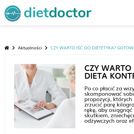
Aktualności
CZY WARTO IŚĆ DO DIETETYKA? GOTOW
CZY WARTO 
DIETA KONT
Po co płacić za wiz
skomponować sobie
propozycji, których
zrzucić parę kilog
rękę, aby osiągnąć
skutkiem, zniechę
odżywczych oraz ef