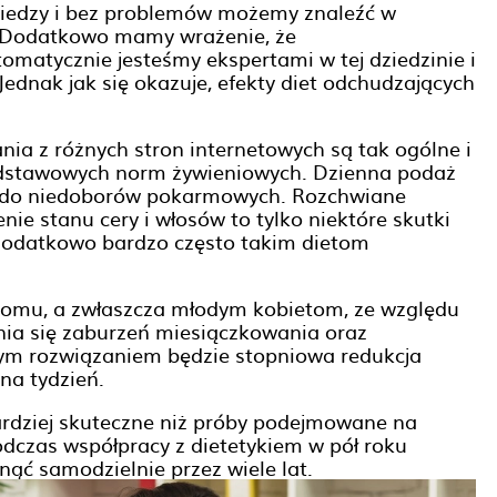
 wiedzy i bez problemów możemy znaleźć w
). Dodatkowo mamy wrażenie, że
tomatycznie jesteśmy ekspertami w tej dziedzinie i
Jednak jak się okazuje, efekty diet odchudzających
ia z różnych stron internetowych są tak ogólne i
 podstawowych norm żywieniowych. Dzienna podaż
ga do niedoborów pokarmowych. Rozchwiane
nie stanu cery i włosów to tylko niektóre skutki
 Dodatkowo bardzo często takim dietom
komu, a zwłaszcza młodym kobietom, ze względu
ia się zaburzeń miesiączkowania oraz
ym rozwiązaniem będzie stopniowa redukcja
 na tydzień.
ardziej skuteczne niż próby podejmowane na
podczas współpracy z dietetykiem w pół roku
ąć samodzielnie przez wiele lat.