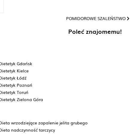
POMIDOROWE SZALEŃSTWO
Poleć znajomemu!
Dietetyk Gdańsk
Dietetyk Kielce
Dietetyk Łódź
Dietetyk Poznań
Dietetyk Toruń
Dietetyk Zielona Góra
Dieta wrzodziejące zapalenie jelita grubego
Dieta nadczynność tarczycy