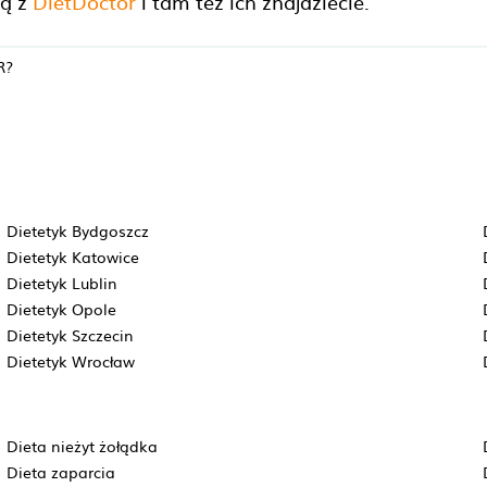
ją z
DietDoctor
i tam też ich znajdziecie.
R?
Dietetyk Bydgoszcz
Dietetyk Katowice
Dietetyk Lublin
Dietetyk Opole
Dietetyk Szczecin
Dietetyk Wrocław
Dieta nieżyt żołądka
Dieta zaparcia