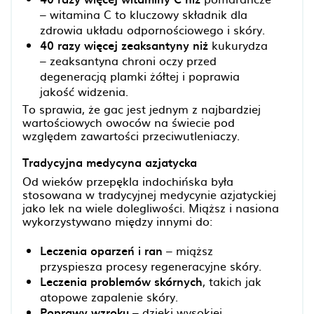
– witamina C to kluczowy składnik dla
zdrowia układu odpornościowego i skóry.
40 razy więcej zeaksantyny niż
kukurydza
– zeaksantyna chroni oczy przed
degeneracją plamki żółtej i poprawia
jakość widzenia.
To sprawia, że gac jest jednym z najbardziej
wartościowych owoców na świecie pod
względem zawartości przeciwutleniaczy.
Tradycyjna medycyna azjatycka
Od wieków przepękla indochińska była
stosowana w tradycyjnej medycynie azjatyckiej
jako lek na wiele dolegliwości. Miąższ i nasiona
wykorzystywano między innymi do:
Leczenia oparzeń i ran
– miąższ
przyspiesza procesy regeneracyjne skóry.
Leczenia problemów skórnych
, takich jak
atopowe zapalenie skóry.
Poprawy wzroku
– dzięki wysokiej