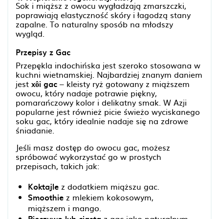
Sok i miąższ z owocu wygładzają zmarszczki,
poprawiają elastyczność skóry i łagodzą stany
zapalne. To naturalny sposób na młodszy
wygląd.
Przepisy z Gac
Przepękla indochińska jest szeroko stosowana w
kuchni wietnamskiej. Najbardziej znanym daniem
jest
xôi gac
– kleisty ryż gotowany z miąższem
owocu, który nadaje potrawie piękny,
pomarańczowy kolor i delikatny smak. W Azji
popularne jest również picie świeżo wyciskanego
soku gac, który idealnie nadaje się na zdrowe
śniadanie.
Jeśli masz dostęp do owocu gac, możesz
spróbować wykorzystać go w prostych
przepisach, takich jak:
Koktajle
z dodatkiem miąższu gac.
Smoothie
z mlekiem kokosowym,
miąższem i mango.
Pieczywo lub ciasta
z gac jako naturalnym