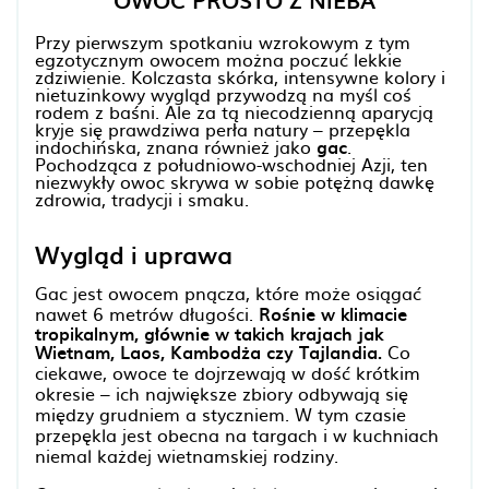
OWOC PROSTO Z NIEBA
Przy pierwszym spotkaniu wzrokowym z tym
egzotycznym owocem można poczuć lekkie
zdziwienie. Kolczasta skórka, intensywne kolory i
nietuzinkowy wygląd przywodzą na myśl coś
rodem z baśni. Ale za tą niecodzienną aparycją
kryje się prawdziwa perła natury – przepękla
indochińska, znana również jako
gac
.
Pochodząca z południowo-wschodniej Azji, ten
niezwykły owoc skrywa w sobie potężną dawkę
zdrowia, tradycji i smaku.
Wygląd i uprawa
Gac jest owocem pnącza, które może osiągać
nawet 6 metrów długości.
Rośnie w klimacie
tropikalnym, głównie w takich krajach jak
Wietnam, Laos, Kambodża czy Tajlandia.
Co
ciekawe, owoce te dojrzewają w dość krótkim
okresie – ich największe zbiory odbywają się
między grudniem a styczniem. W tym czasie
przepękla jest obecna na targach i w kuchniach
niemal każdej wietnamskiej rodziny.