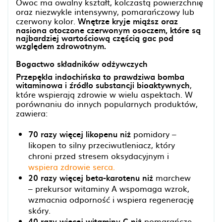
Owoc ma owalny kształt, kolczastą powierzchnię
oraz niezwykle intensywny, pomarańczowy lub
czerwony kolor.
Wnętrze kryje miąższ oraz
nasiona otoczone czerwonym osoczem, które są
najbardziej wartościową częścią gac pod
względem zdrowotnym.
Bogactwo składników odżywczych
Przepękla indochińska to prawdziwa bomba
witaminowa i źródło substancji bioaktywnych
,
które wspierają zdrowie w wielu aspektach. W
porównaniu do innych popularnych produktów,
zawiera:
70 razy więcej likopenu niż
pomidory –
likopen to silny przeciwutleniacz, który
chroni przed stresem oksydacyjnym i
wspiera zdrowie serca.
20 razy więcej beta-karotenu niż
marchew
– prekursor witaminy A wspomaga wzrok,
wzmacnia odporność i wspiera regenerację
skóry.
40 razy więcej witaminy C niż
pomarańcze