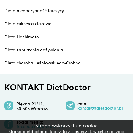
Dieta niedoczynność tarczycy
Dieta cukrzyca ciążowa
Dieta Hashimoto
Dieta zaburzenia odżywiania
Dieta choroba Leśniowskiego-Crohna
KONTAKT DietDoctor
email:
Piękna 21/11,
kontakt@dietdoctor.pl
50-505 Wrocław
social media:
Strona wykorzystuje cookie
facebook.pl/dietdoctor
Strona dietdoctor.pl korzysta z ciasteczek w celu realizacji