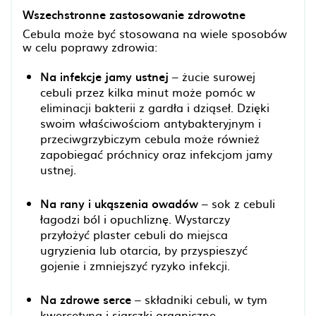
Wszechstronne zastosowanie zdrowotne
Cebula może być stosowana na wiele sposobów
w celu poprawy zdrowia:
Na infekcje jamy ustnej
– żucie surowej
cebuli przez kilka minut może pomóc w
eliminacji bakterii z gardła i dziąseł. Dzięki
swoim właściwościom antybakteryjnym i
przeciwgrzybiczym cebula może również
zapobiegać próchnicy oraz infekcjom jamy
ustnej.
Na rany i ukąszenia owadów
– sok z cebuli
łagodzi ból i opuchliznę. Wystarczy
przyłożyć plaster cebuli do miejsca
ugryzienia lub otarcia, by przyspieszyć
gojenie i zmniejszyć ryzyko infekcji.
Na zdrowe serce
– składniki cebuli, w tym
kwercetyna i siarczki organiczne,