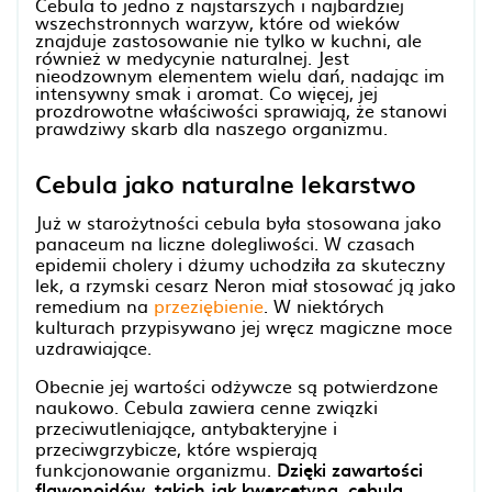
Cebula to jedno z najstarszych i najbardziej
wszechstronnych warzyw, które od wieków
znajduje zastosowanie nie tylko w kuchni, ale
również w medycynie naturalnej. Jest
nieodzownym elementem wielu dań, nadając im
intensywny smak i aromat. Co więcej, jej
prozdrowotne właściwości sprawiają, że stanowi
prawdziwy skarb dla naszego organizmu.
Cebula jako naturalne lekarstwo
Już w starożytności cebula była stosowana jako
panaceum na liczne dolegliwości. W czasach
epidemii cholery i dżumy uchodziła za skuteczny
lek, a rzymski cesarz Neron miał stosować ją jako
remedium na
przeziębienie
. W niektórych
kulturach przypisywano jej wręcz magiczne moce
uzdrawiające.
Obecnie jej wartości odżywcze są potwierdzone
naukowo. Cebula zawiera cenne związki
przeciwutleniające, antybakteryjne i
przeciwgrzybicze, które wspierają
funkcjonowanie organizmu.
Dzięki zawartości
flawonoidów, takich jak kwercetyna, cebula