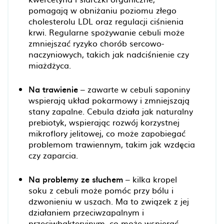
pomagają w obniżaniu poziomu złego
cholesterolu LDL oraz regulacji ciśnienia
krwi. Regularne spożywanie cebuli może
zmniejszać ryzyko chorób sercowo-
naczyniowych, takich jak nadciśnienie czy
miażdżyca.
Na trawienie
– zawarte w cebuli saponiny
wspierają układ pokarmowy i zmniejszają
stany zapalne. Cebula działa jak naturalny
prebiotyk, wspierając rozwój korzystnej
mikroflory jelitowej, co może zapobiegać
problemom trawiennym, takim jak wzdęcia
czy zaparcia.
Na problemy ze słuchem
– kilka kropel
soku z cebuli może pomóc przy bólu i
dzwonieniu w uszach. Ma to związek z jej
działaniem przeciwzapalnym i
przeciwbakteryjnym, co może wspierać