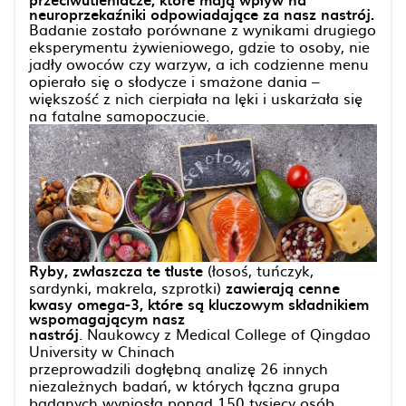
neuroprzekaźniki odpowiadające za nasz nastrój.
Badanie zostało porównane z wynikami drugiego
eksperymentu żywieniowego, gdzie to osoby, nie
jadły owoców czy warzyw, a ich codzienne menu
opierało się o słodycze i smażone dania –
większość z nich cierpiała na lęki i uskarżała się
na fatalne samopoczucie.
Ryby, zwłaszcza te tłuste
(łosoś, tuńczyk,
sardynki, makrela, szprotki)
zawierają cenne
kwasy omega-3, które są kluczowym składnikiem
wspomagającym nasz
nastrój
. Naukowcy z Medical College of Qingdao
University w Chinach
przeprowadzili dogłębną analizę 26 innych
niezależnych badań, w których łączna grupa
badanych wyniosła ponad 150 tysięcy osób.