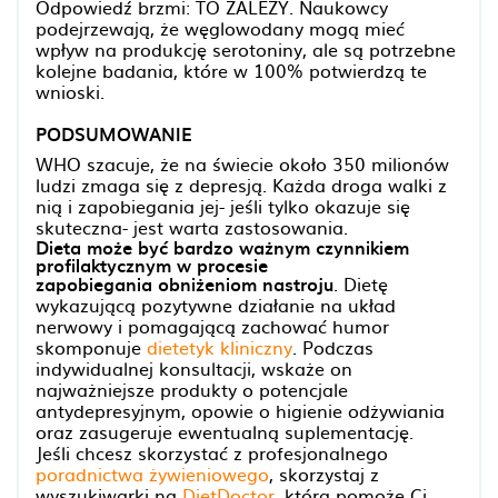
Odpowiedź brzmi: TO ZALEŻY. Naukowcy
podejrzewają, że węglowodany mogą mieć
wpływ na produkcję serotoniny, ale są potrzebne
kolejne badania, które w 100% potwierdzą te
wnioski.
PODSUMOWANIE
WHO szacuje, że na świecie około 350 milionów
ludzi zmaga się z depresją. Każda droga walki z
nią i zapobiegania jej- jeśli tylko okazuje się
skuteczna- jest warta zastosowania.
Dieta może być bardzo ważnym czynnikiem
profilaktycznym w procesie
zapobiegania obniżeniom nastroju
. Dietę
wykazującą pozytywne działanie na układ
nerwowy i pomagającą zachować humor
skomponuje
dietetyk kliniczny
. Podczas
indywidualnej konsultacji, wskaże on
najważniejsze produkty o potencjale
antydepresyjnym, opowie o higienie odżywiania
oraz zasugeruje ewentualną suplementację.
Jeśli chcesz skorzystać z profesjonalnego
poradnictwa żywieniowego
, skorzystaj z
wyszukiwarki na
DietDoctor
, która pomoże Ci