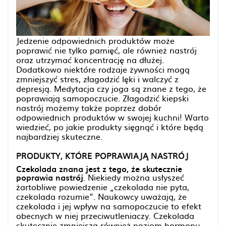
Jedzenie odpowiednich produktów może
poprawić nie tylko pamięć, ale również nastrój
oraz utrzymać koncentrację na dłużej.
Dodatkowo niektóre rodzaje żywności mogą
zmniejszyć stres, złagodzić lęki i walczyć z
depresją. Medytacja czy joga są znane z tego, że
poprawiają samopoczucie. Złagodzić kiepski
nastrój możemy także poprzez dobór
odpowiednich produktów w swojej kuchni! Warto
wiedzieć, po jakie produkty sięgnąć i które będą
najbardziej skuteczne.
PRODUKTY, KTÓRE POPRAWIAJĄ NASTRÓJ
Czekolada znana jest z tego, że skutecznie
poprawia nastrój
. Niekiedy można usłyszeć
żartobliwe powiedzenie „czekolada nie pyta,
czekolada rozumie”. Naukowcy uważają, że
czekolada i jej wpływ na samopoczucie to efekt
obecnych w niej przeciwutleniaczy. Czekolada
skutecznie zmniejsza również poziom hormonu