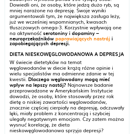
Dowiedli oni, że osoby, które jedzą dużo ryb, są
mniej narażone na depresję. Swoje wyniki
argumentowali tym, że największa zasługa leży,
już we wcześniej wspomnianych, kwasach
tłuszczowych omega-3. Korzystnie wpływają one
na aktywność
serotoniny i dopaminy –
neuroprzekaźników
poprawiających nastrój
i
zapobiegających depresji.
DIETA NIESKOWĘGLOWODANOWA A DEPRESJA
W świecie dietetyków na temat
węglowodanów w diecie krążą różne opinie i
wielu specjalistów ma odmienne zdanie w tej
kwestii.
Dlaczego węglowodany mogą mieć
wpływ na lepszy nastój?
Najnowsze badanie
przeprowadzone w Amerykańskim Instytucie
dowodzi, że osoby, które stosowały przez rok
dietę o niskiej zawartości węglowodanów,
znacznie częściej cierpiały na depresję, odczuwały
lęki, miały problem z koncentracją i szybciej
ulegały negatywnym emocjom. Czy zatem można
wysnuć korelację, że dieta
nieskowęglowodanowa sprzyja depresji?