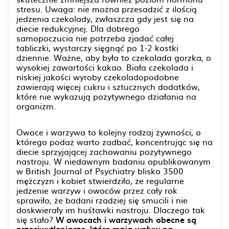
stresu. Uwaga: nie można przesadzić z ilością
jedzenia czekolady, zwłaszcza gdy jest się na
diecie redukcyjnej. Dla dobrego
samopoczucia nie potrzeba zjadać całej
tabliczki, wystarczy sięgnąć po 1-2 kostki
dziennie. Ważne, aby była to czekolada gorzka, o
wysokiej zawartości kakao. Biała czekolada i
niskiej jakości wyroby czekoladopodobne
zawierają więcej cukru i sztucznych dodatków,
które nie wykazują pozytywnego działania na
organizm.
Owoce i warzywa to kolejny rodzaj żywności, o
którego podaż warto zadbać, koncentrując się na
diecie sprzyjającej zachowaniu pozytywnego
nastroju. W niedawnym badaniu opublikowanym
w British Journal of Psychiatry blisko 3500
mężczyzn i kobiet stwierdziło, że regularne
jedzenie warzyw i owoców przez cały rok
sprawiło, że badani rzadziej się smucili i nie
doskwierały im huśtawki nastroju. Dlaczego tak
się stało?
W owocach i warzywach obecne są
przeciwutleniacze, które mają wpływ na