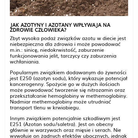
JAK AZOTYNY I AZOTANY WPŁYWAJA NA
ZDROWIE CZŁOWIEKA?
Zbyt wysoka podaż związków azotu w diecie jest
niebezpieczna dla zdrowia i może powodować
m.in.: sinicę, niedokrwistość, zaburzenie
funkcjonowania jelit, tarczycy czy zaburzenia
wchłaniania.
Popularnym związkiem dodawanym do żywności
jest E250 (azotyn sodu), który wykazuje potencjał
kancerogenny. Spożycie go w dużych ilościach
może powodować tworzenie się nitrozamin oraz
przekształcanie hemoglobiny w methemoglobiny.
Nadmiar methemoglobiny może utrudniać
transport tlenu w krwiobiegu.
Innym związkiem potencjalnie szkodliwym jest
E251 (Azotan sodu/saletra). Jest on obecny
głównie w warzywach oraz mięsie i serach. Nie
wywołuje on żadnych efektów ubocznych, jednak