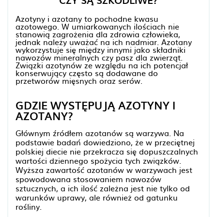
CZY SĄ SZKODLIWE?
Azotyny i azotany to pochodne kwasu
azotowego. W umiarkowanych ilościach nie
stanowią zagrożenia dla zdrowia człowieka,
jednak należy uważać na ich nadmiar. Azotany
wykorzystuje się między innymi jako składniki
nawozów mineralnych czy pasz dla zwierząt.
Związki azotynów ze względu na ich potencjał
konserwujący często są dodawane do
przetworów mięsnych oraz serów.
GDZIE WYSTĘPUJĄ AZOTYNY I
AZOTANY?
Głównym źródłem azotanów są warzywa. Na
podstawie badań dowiedziono, że w przeciętnej
polskiej diecie nie przekracza się dopuszczalnych
wartości dziennego spożycia tych związków.
Wyższa zawartość azotanów w warzywach jest
spowodowana stosowaniem nawozów
sztucznych, a ich ilość zależna jest nie tylko od
warunków uprawy, ale również od gatunku
rośliny.