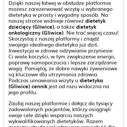
Dzięki naszej łatwej w obsłudze platformie
możesz zarezerwować wizytę u wybranego
dietetyka w prosty i wygodny sposób. Na
naszej stronie widnieje również
dietetyk
dziecięcy (Gliwice)
, a także
dietetyk
onkologiczny (Gliwice)
. Nie trać więcej czasu!
Skorzystaj z naszej platformy i znajdź
swojego idealnego dietetyka już dziś.
Inwestycja w zdrowe odżywianie przyniesie
Ci wiele korzyści, w tym zwiększenie energii,
poprawę samopoczucia i lepsze zarządzanie
wagą. Pamiętaj, że dobre nawyki żywieniowe
są kluczowe dla utrzymania zdrowia.
Podczas umawiania wizyty u
dietetyka
(Gliwice) cennik
jest od razu widoczna na
jego profilu.
Zaufaj naszej platformie i dołącz do tysięcy
zadowolonych pacjentów, którzy osiągnęli
swoje cele dzięki wsparciu naszych
wykwalifikowanych dietetyków. Razem
możemy zbudować zdrowszą przyszłość dla