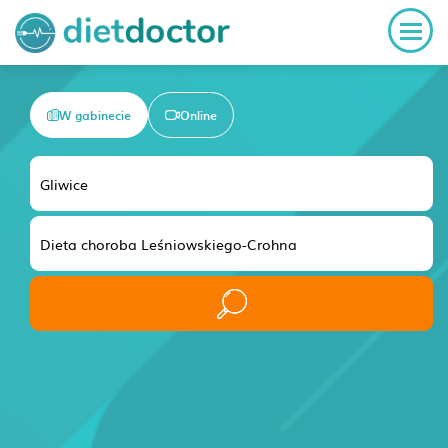
W gabinecie
Online