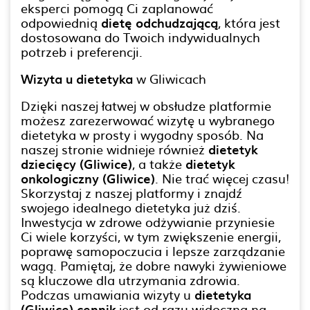
eksperci pomogą Ci zaplanować
odpowiednią
dietę odchudzającą
, która jest
dostosowana do Twoich indywidualnych
potrzeb i preferencji.
Wizyta u dietetyka
w Gliwicach
Dzięki naszej łatwej w obsłudze platformie
możesz zarezerwować wizytę u wybranego
dietetyka w prosty i wygodny sposób. Na
naszej stronie widnieje również
dietetyk
dziecięcy (Gliwice)
, a także
dietetyk
onkologiczny (Gliwice)
. Nie trać więcej czasu!
Skorzystaj z naszej platformy i znajdź
swojego idealnego dietetyka już dziś.
Inwestycja w zdrowe odżywianie przyniesie
Ci wiele korzyści, w tym zwiększenie energii,
poprawę samopoczucia i lepsze zarządzanie
wagą. Pamiętaj, że dobre nawyki żywieniowe
są kluczowe dla utrzymania zdrowia.
Podczas umawiania wizyty u
dietetyka
(Gliwice) cennik
jest od razu widoczna na