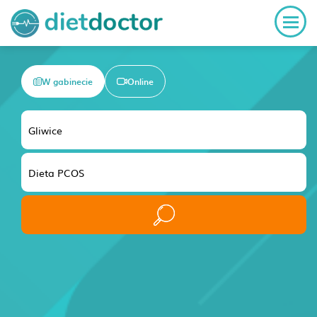
W gabinecie
Online