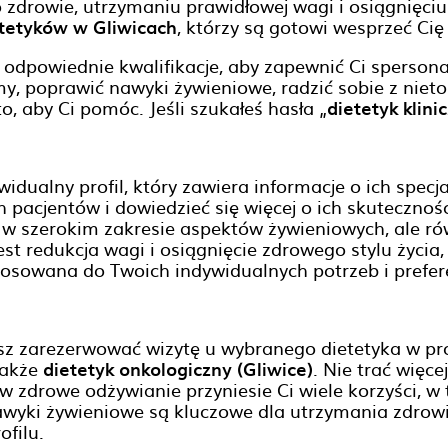
zdrowie, utrzymaniu prawidłowej wagi i osiągnięci
etetyków w Gliwicach
, którzy są gotowi wesprzeć Ci
 odpowiednie kwalifikacje, aby zapewnić Ci sperson
amy, poprawić nawyki żywieniowe, radzić sobie z nie
to, aby Ci pomóc. Jeśli szukałeś hasła „
dietetyk klini
idualny profil, który zawiera informacje o ich specja
acjentów i dowiedzieć się więcej o ich skutecznośc
ko w szerokim zakresie aspektów żywieniowych, ale r
jest redukcja wagi i osiągnięcie zdrowego stylu życi
stosowana do Twoich indywidualnych potrzeb i prefere
esz zarezerwować wizytę u wybranego dietetyka w pro
 także
dietetyk onkologiczny (Gliwice)
. Nie trać więce
a w zdrowe odżywianie przyniesie Ci wiele korzyści,
nawyki żywieniowe są kluczowe dla utrzymania zdro
ofilu.