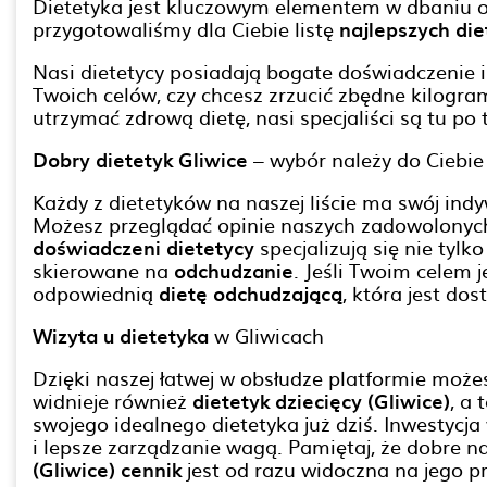
Dietetyka jest kluczowym elementem w dbaniu o 
przygotowaliśmy dla Ciebie listę
najlepszych di
Nasi dietetycy posiadają bogate doświadczenie i
Twoich celów, czy chcesz zrzucić zbędne kilogr
utrzymać zdrową dietę, nasi specjaliści są tu po 
Dobry dietetyk Gliwice
– wybór należy do Ciebie
Każdy z dietetyków na naszej liście ma swój indyw
Możesz przeglądać opinie naszych zadowolonych p
doświadczeni dietetycy
specjalizują się nie tyl
skierowane na
odchudzanie
. Jeśli Twoim celem 
odpowiednią
dietę odchudzającą
, która jest do
Wizyta u dietetyka
w Gliwicach
Dzięki naszej łatwej w obsłudze platformie moż
widnieje również
dietetyk dziecięcy (Gliwice)
, a
swojego idealnego dietetyka już dziś. Inwestycj
i lepsze zarządzanie wagą. Pamiętaj, że dobre 
(Gliwice) cennik
jest od razu widoczna na jego pr