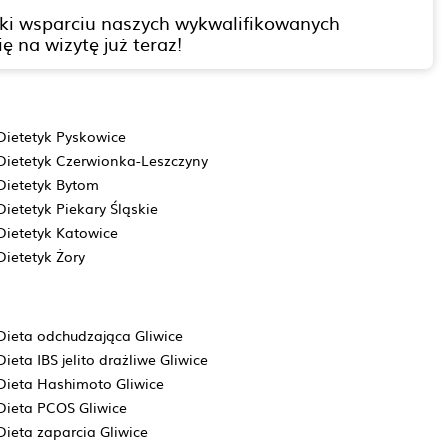
ięki wsparciu naszych wykwalifikowanych
na wizytę już teraz!
Dietetyk Pyskowice
Dietetyk Czerwionka-Leszczyny
Dietetyk Bytom
Dietetyk Piekary Śląskie
Dietetyk Katowice
Dietetyk Żory
Dieta odchudzająca Gliwice
Dieta IBS jelito drażliwe Gliwice
Dieta Hashimoto Gliwice
Dieta PCOS Gliwice
Dieta zaparcia Gliwice