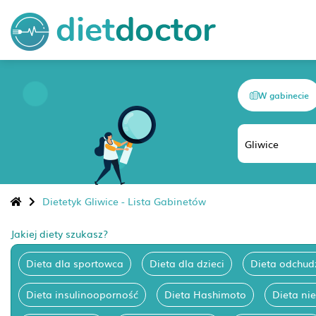
W gabinecie
Dietetyk Gliwice - Lista Gabinetów
Jakiej diety szukasz?
Dieta dla sportowca
Dieta dla dzieci
Dieta odchud
Dieta insulinooporność
Dieta Hashimoto
Dieta ni