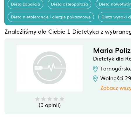
Dieta zaparcia
Dieta osteoporoza
Dieta nowotwór
Dieta nietolerancje i alergie pokarmowe
Dieta wysoki c
Znaleźliśmy dla Ciebie 1 Dietetyka z wybraneg
Maria Poli
Dietetyk dla R
Tarnogórsk
Wolności 2
Zobacz wszy
(0 opinii)