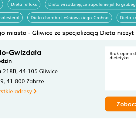
Dieta refluks
Dieta wrzodziejące zapalenie jelita grube
holesterol
Dieta choroba Leśniowskiego-Crohna
Dieta k
o miasta - Gliwice ze specjalizacją Dieta nieżyt
zio-Gwizdała
Brak opinii 
dietetyka
odzin
a 218B,
44-105
Gliwice
99,
41-800
Zabrze
stkie adresy
Zobac