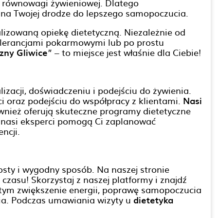
u równowagi żywieniowej. Dlatego
ę na Twojej drodze do lepszego samopoczucia.
alizowaną opiekę dietetyczną. Niezależnie od
tolerancjami pokarmowymi lub po prostu
czny Gliwice
” – to miejsce jest właśnie dla Ciebie!
lizacji, doświadczeniu i podejściu do żywienia.
i oraz podejściu do współpracy z klientami.
Nasi
ównież oferują skuteczne programy dietetyczne
a, nasi eksperci pomogą Ci zaplanować
ncji.
sty i wygodny sposób. Na naszej stronie
j czasu! Skorzystaj z naszej platformy i znajdź
 w tym zwiększenie energii, poprawę samopoczucia
wia. Podczas umawiania wizyty u
dietetyka