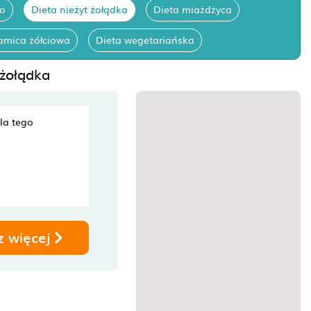
go
Dieta nieżyt żołądka
Dieta miażdżyca
amica żółciowa
Dieta wegetariańska
 żołądka
dla tego
z więcej