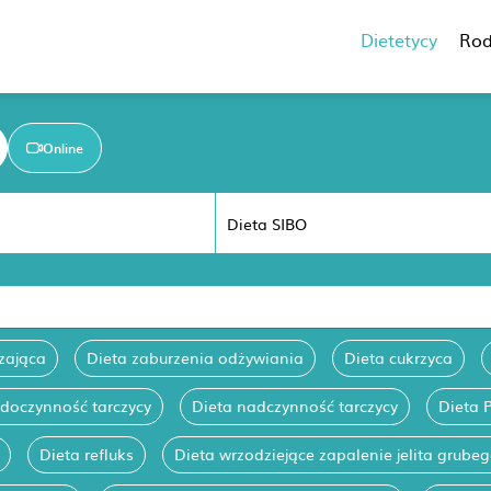
Dietetycy
Rod
Online
zająca
Dieta zaburzenia odżywiania
Dieta cukrzyca
edoczynność tarczycy
Dieta nadczynność tarczycy
Dieta 
Dieta refluks
Dieta wrzodziejące zapalenie jelita grube