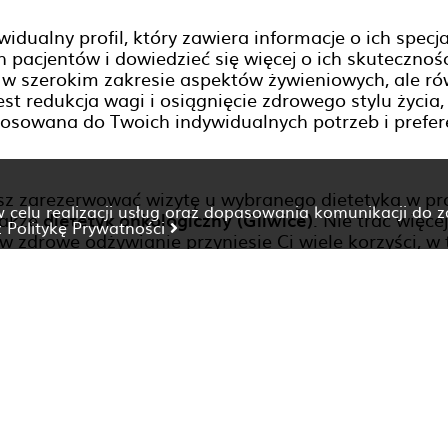
idualny profil, który zawiera informacje o ich specja
acjentów i dowiedzieć się więcej o ich skutecznośc
ko w szerokim zakresie aspektów żywieniowych, ale r
jest redukcja wagi i osiągnięcie zdrowego stylu życi
stosowana do Twoich indywidualnych potrzeb i prefere
esz zarezerwować wizytę u wybranego dietetyka w pro
 w celu realizacji usług oraz dopasowania komunikacji do 
 także
dietetyk onkologiczny (Gliwice)
. Nie trać więce
z
Politykę Prywatności
a w zdrowe odżywianie przyniesie Ci wiele korzyści,
nawyki żywieniowe są kluczowe dla utrzymania zdro
ofilu.
dowolonych pacjentów, którzy osiągnęli swoje cele dz
zyszłość dla Ciebie i Twojego organizmu. Umów się 
Dietetyk Paniówki