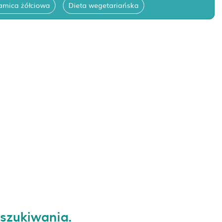
amica żółciowa
Dieta wegetariańska
yszukiwania.