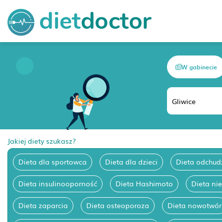
W gabinecie
Jakiej diety szukasz?
Dieta dla sportowca
Dieta dla dzieci
Dieta odchud
Dieta insulinooporność
Dieta Hashimoto
Dieta ni
Dieta zaparcia
Dieta osteoporoza
Dieta nowotwór