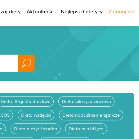
zaj diety
Aktualności
Najlepsi dietetycy
Zaloguj się
Dieta IBS jelito drażliwe
Dieta cukrzyca ciążowa
PCOS
Dieta wzdęcia
Dieta nadciśnienie tętnicze
go
Dieta nieżyt żołądka
Dieta miażdżyca