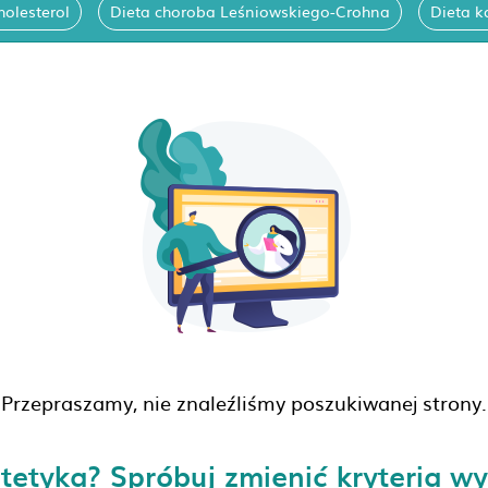
holesterol
Dieta choroba Leśniowskiego-Crohna
Dieta k
Przepraszamy, nie znaleźliśmy poszukiwanej strony.
tetyka? Spróbuj zmienić kryteria w