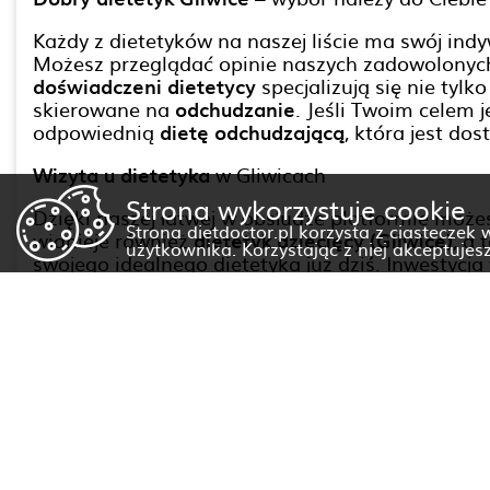
Każdy z dietetyków na naszej liście ma swój indyw
Możesz przeglądać opinie naszych zadowolonych p
doświadczeni dietetycy
specjalizują się nie tyl
skierowane na
odchudzanie
. Jeśli Twoim celem 
odpowiednią
dietę odchudzającą
, która jest do
Wizyta u dietetyka
w Gliwicach
Strona wykorzystuje cookie
Dzięki naszej łatwej w obsłudze platformie moż
Strona dietdoctor.pl korzysta z ciasteczek
widnieje również
dietetyk dziecięcy (Gliwice)
, a
użytkownika. Korzystając z niej akceptujes
swojego idealnego dietetyka już dziś. Inwestycj
i lepsze zarządzanie wagą. Pamiętaj, że dobre 
(Gliwice) cennik
jest od razu widoczna na jego pr
Zaufaj naszej platformie i dołącz do tysięcy za
dietetyków. Razem możemy zbudować zdrowszą pr
Dietetyk Zabrze