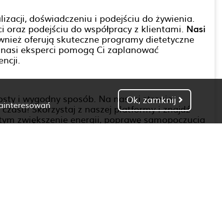
lizacji, doświadczeniu i podejściu do żywienia.
i oraz podejściu do współpracy z klientami.
Nasi
ównież oferują skuteczne programy dietetyczne
a, nasi eksperci pomogą Ci zaplanować
ncji.
sty i wygodny sposób. Na naszej stronie
Ok, zamknij
zainteresowań
j czasu! Skorzystaj z naszej platformy i znajdź
 w tym zwiększenie energii, poprawę samopoczucia
wia. Podczas umawiania wizyty u
dietetyka
ięki wsparciu naszych wykwalifikowanych
na wizytę już teraz!
Dietetyk Pyskowice