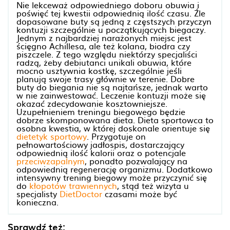
Nie lekceważ odpowiedniego doboru obuwia i
poświęć tej kwestii odpowiednią ilość czasu. Źle
dopasowane buty są jedną z częstszych przyczyn
kontuzji szczególnie u początkujących biegaczy.
Jednym z najbardziej narażonych miejsc jest
ścięgno Achillesa, ale też kolana, biodra czy
piszczele. Z tego względu niektórzy specjaliści
radzą, żeby debiutanci unikali obuwia, które
mocno usztywnia kostkę, szczególnie jeśli
planują swoje trasy głównie w terenie. Dobre
buty do biegania nie są najtańsze, jednak warto
w nie zainwestować. Leczenie kontuzji może się
okazać zdecydowanie kosztowniejsze.
Uzupełnieniem treningu biegowego będzie
dobrze skomponowana dieta. Dieta sportowca to
osobna kwestia, w której doskonale orientuje się
dietetyk sportowy
. Przygotuje on
pełnowartościowy jadłospis, dostarczający
odpowiednią ilość kalorii oraz o potencjale
przeciwzapalnym
, ponadto pozwalający na
odpowiednią regenerację organizmu. Dodatkowo
intensywny trening biegowy może przyczynić się
do
kłopotów trawiennych
, stąd też wizyta u
specjalisty
DietDoctor
czasami może być
konieczna.
Sprawdź też: