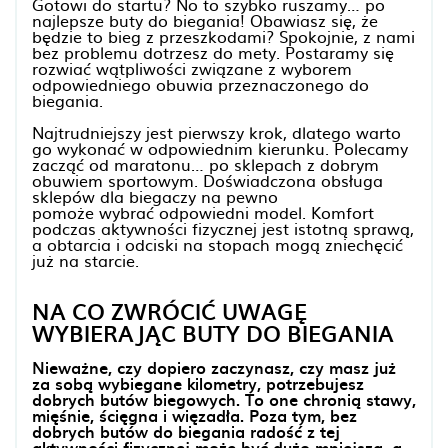
Gotowi do startu? No to szybko ruszamy… po
najlepsze buty do biegania! Obawiasz się, że
będzie to bieg z przeszkodami? Spokojnie, z nami
bez problemu dotrzesz do mety. Postaramy się
rozwiać wątpliwości związane z wyborem
odpowiedniego obuwia przeznaczonego do
biegania.
Najtrudniejszy jest pierwszy krok, dlatego warto
go wykonać w odpowiednim kierunku. Polecamy
zacząć od maratonu… po sklepach z dobrym
obuwiem sportowym. Doświadczona obsługa
sklepów dla biegaczy na pewno
pomoże wybrać odpowiedni model. Komfort
podczas aktywności fizycznej jest istotną sprawą,
a obtarcia i odciski na stopach mogą zniechęcić
już na starcie.
NA CO ZWRÓCIĆ UWAGĘ
WYBIERAJĄC BUTY DO BIEGANIA
Nieważne, czy dopiero zaczynasz, czy masz już
za sobą wybiegane kilometry, potrzebujesz
dobrych butów biegowych. To one chronią stawy,
mięśnie, ścięgna i więzadła. Poza tym, bez
dobrych butów do biegania radość z tej
aktywności fizycznej może być dużo mniejsza, a