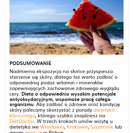
PODSUMOWANIE
Nadmierna ekspozycja na słońce przyspiesza
starzenie się skóry, dlatego też warto zadbać o
odpowiednią podaż witamin i minerałów
zapewniających zachowanie zdrowego wyglądu
cery.
Dieta o odpowiednio wysokim potencjale
antyoksydacyjnym, wspomoże pracę całego
organizmu
. Aby zadbać o zdrowie oraz kondycję
skóry polecamy skorzystać z porady
dietetyka
klinicznego
, którego szybko znajdziesz na
DietDoctor
. W trzech krokach umów wizytę u
dietetyka we
Wrocławiu
,
Krakowie
,
Szczecinie
lub
innym
mieście
w Polsce.