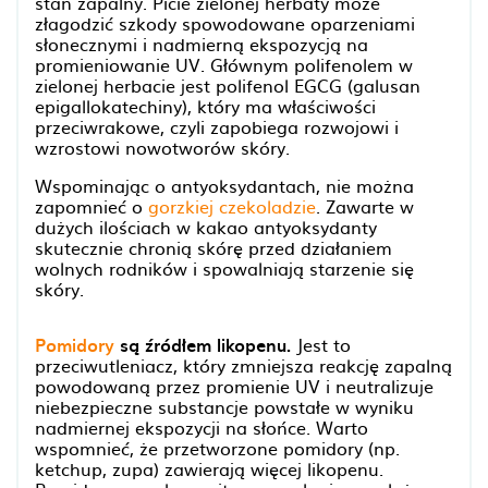
stan zapalny. Picie zielonej herbaty może
złagodzić szkody spowodowane oparzeniami
słonecznymi i nadmierną ekspozycją na
promieniowanie UV. Głównym polifenolem w
zielonej herbacie jest polifenol EGCG (galusan
epigallokatechiny), który ma właściwości
przeciwrakowe, czyli zapobiega rozwojowi i
wzrostowi nowotworów skóry.
Wspominając o antyoksydantach, nie można
zapomnieć o
gorzkiej czekoladzie
. Zawarte w
dużych ilościach w kakao antyoksydanty
skutecznie chronią skórę przed działaniem
wolnych rodników i spowalniają starzenie się
skóry.
Pomidory
są źródłem likopenu.
Jest to
przeciwutleniacz, który zmniejsza reakcję zapalną
powodowaną przez promienie UV i neutralizuje
niebezpieczne substancje powstałe w wyniku
nadmiernej ekspozycji na słońce. Warto
wspomnieć, że przetworzone pomidory (np.
ketchup, zupa) zawierają więcej likopenu.