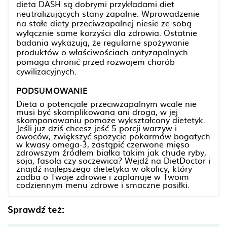
dieta DASH są dobrymi przykładami diet
neutralizujących stany zapalne. Wprowadzenie
na stałe diety przeciwzapalnej niesie ze sobą
wyłącznie same korzyści dla zdrowia. Ostatnie
badania wykazują, że regularne spożywanie
produktów o właściwościach antyzapalnych
pomaga chronić przed rozwojem chorób
cywilizacyjnych.
PODSUMOWANIE
Dieta o potencjale przeciwzapalnym wcale nie
musi być skomplikowana ani droga, w jej
skomponowaniu pomoże wykształcony dietetyk.
Jeśli już dziś chcesz jeść 5 porcji warzyw i
owoców, zwiększyć spożycie pokarmów bogatych
w kwasy omega-3, zastąpić czerwone mięso
zdrowszym źródłem białka takim jak chude ryby,
soja, fasola czy soczewica? Wejdź na DietDoctor i
znajdź najlepszego dietetyka w okolicy, który
zadba o Twoje zdrowie i zaplanuje w Twoim
codziennym menu zdrowe i smaczne posiłki.
Sprawdź też: