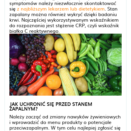
symptomów należy niezwłocznie skontaktować
się
z najbliższym lekarzem lub dietetykiem
. Stan
zapalany można również wykryć dzięki badaniu
krwi. Najczęściej wykorzystywanym wskaźnikiem
do rozpoznania jest stężenie CRP, czyli wskaźnik
białka C reaktywnego.
JAK UCHRONIĆ SIĘ PRZED STANEM
ZAPALNYM?
Należy zacząć od zmiany nawyków żywieniowych
i wprowadzić do menu produkty o potencjale
przeciwzapalnym. W tym celu najlepiej zgłosić się