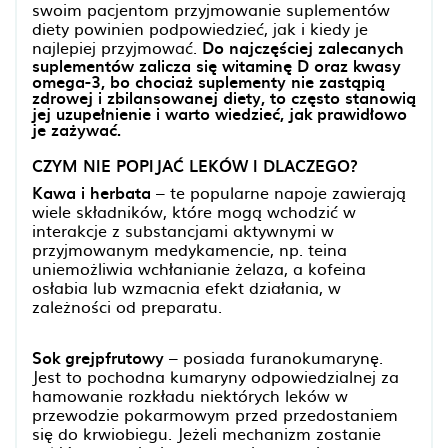
swoim pacjentom przyjmowanie suplementów
diety powinien podpowiedzieć, jak i kiedy je
najlepiej przyjmować.
Do najczęściej zalecanych
suplementów zalicza się witaminę D oraz kwasy
omega-3, bo chociaż suplementy nie zastąpią
zdrowej i zbilansowanej diety, to często stanowią
jej uzupełnienie i warto wiedzieć, jak prawidłowo
je zażywać.
CZYM NIE POPIJAĆ LEKÓW I DLACZEGO?
Kawa i herbata
– te popularne napoje zawierają
wiele składników, które mogą wchodzić w
interakcje z substancjami aktywnymi w
przyjmowanym medykamencie, np. teina
uniemożliwia wchłanianie żelaza, a kofeina
osłabia lub wzmacnia efekt działania, w
zależności od preparatu.
Sok grejpfrutowy
– posiada furanokumarynę.
Jest to pochodna kumaryny odpowiedzialnej za
hamowanie rozkładu niektórych leków w
przewodzie pokarmowym przed przedostaniem
się do krwiobiegu. Jeżeli mechanizm zostanie