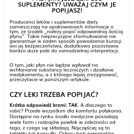
SUPLEMENTY? UWAŻAJ CZYM JE
POPIJASZ!
Producenci leków i suplementów diety
zamieszczają na opakowaniach informacje o
tym, że środek „należy popić odpowiednią ilością
płynu”. Takie nieprecyzyjne sformułowanie nie
gwarantuje w żaden sposób powodzenia kuracji
ani jej bezpieczeństwa, dodatkowo pozostawia
bardzo duże pole do samodzielnej interpretacji.
O tym, jaki płyn nie będzie wpływał na
wchłanianie substancji leczniczych i działanie
medykamentu, a z którego lepiej zrezygnować,
przeczytacie w poniższym artykule.
CZY LEKI TRZEBA POPIJAĆ?
Krótka odpowiedź brzmi: TAK
. A dlaczego to
robić? Przede wszystkim dla komfortu połykania.
Dostępne na rynku środki medyczne posiadają
wiele form i rodzajów powłok w zależności od
tego, z czego się składają. Najczęściej są to
tabletki lub kapsułki. Osłony tych preparatów