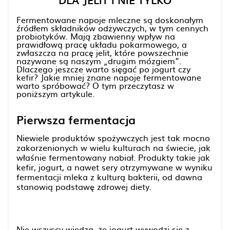
DLA JELIT I NIE TYLKO
Fermentowane napoje mleczne są doskonałym
źródłem składników odżywczych, w tym cennych
probiotyków. Mają zbawienny wpływ na
prawidłową pracę układu pokarmowego, a
zwłaszcza na pracę jelit, które powszechnie
nazywane są naszym „drugim mózgiem”.
Dlaczego jeszcze warto sięgać po jogurt czy
kefir? Jakie mniej znane napoje fermentowane
warto spróbować? O tym przeczytasz w
poniższym artykule.
Pierwsza fermentacja
Niewiele produktów spożywczych jest tak mocno
zakorzenionych w wielu kulturach na świecie, jak
właśnie fermentowany nabiał. Produkty takie jak
kefir, jogurt, a nawet sery otrzymywane w wyniku
fermentacji mleka z kulturą bakterii, od dawna
stanowią podstawę zdrowej diety.
Nie wszyscy wiedzą, że jogurt wywodzi się z