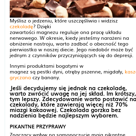
Myślisz o jedzeniu, które uszczęśliwia i widzisz
czekoladę
? Dzięki
zawartości magnezu reguluje ona pracę układu
nerwowego. W okresie, kiedy jesteśmy narażeni na
obniżenie nastroju, warto zadbać o obecność tego
pierwiastka w naszej diecie. Jego niedobór może być
jednym z czynników przyczyniających się do depresji.
Innymi produktami bogatymi w
magnez są pestki dyni, otręby pszenne, migdały,
kasz
gryczana
czy banany.
Jeśli decydujemy się jednak na czekoladę,
warto zwrócić uwagę na jej skład. Im krótszy,
tym lepszy. Zdecydowanie warto postawić n
czekolady, które zawierają więcej niż 70%
miazgi kakaowej. Czekolada gorzka bez
nadzienia będzie najlepszym wyborem.
PIKANTNE PRZYPRAWY
Znaczący wpływ na samopoczucie mają pikantne