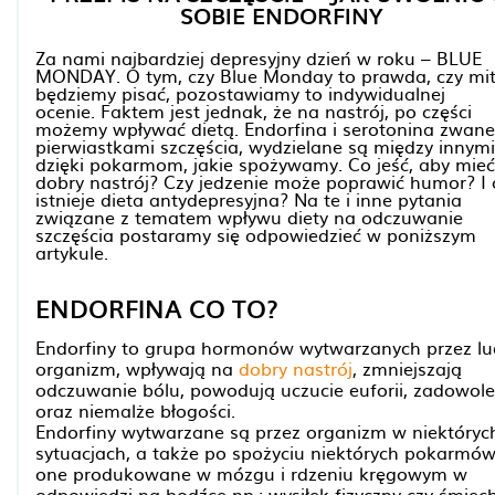
SOBIE ENDORFINY
Za nami najbardziej depresyjny dzień w roku – BLUE
MONDAY. O tym, czy Blue Monday to prawda, czy mit
będziemy pisać, pozostawiamy to indywidualnej
ocenie. Faktem jest jednak, że na nastrój, po części
możemy wpływać dietą. Endorfina i serotonina zwane
pierwiastkami szczęścia, wydzielane są między innymi
dzięki pokarmom, jakie spożywamy. Co jeść, aby mieć
dobry nastrój? Czy jedzenie może poprawić humor? I 
istnieje dieta antydepresyjna? Na te i inne pytania
związane z tematem wpływu diety na odczuwanie
szczęścia postaramy się odpowiedzieć w poniższym
artykule.
ENDORFINA CO TO?
Endorfiny to grupa hormonów wytwarzanych przez lu
organizm, wpływają na
dobry nastrój
, zmniejszają
odczuwanie bólu, powodują uczucie euforii, zadowole
oraz niemalże błogości.
Endorfiny wytwarzane są przez organizm w niektóryc
sytuacjach, a także po spożyciu niektórych pokarmów
one produkowane w mózgu i rdzeniu kręgowym w
odpowiedzi na bodźce np.: wysiłek fizyczny czy śmiech