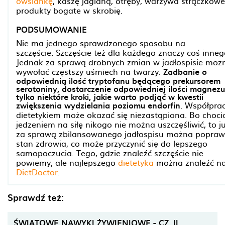
owsiankę
, kaszę jaglaną, otręby, warzywa strączkowe
produkty bogate w skrobię.
PODSUMOWANIE
Nie ma jednego sprawdzonego sposobu na
szczęście. Szczęście też dla każdego znaczy coś inneg
Jednak za sprawą drobnych zmian w jadłospisie moż
wywołać częstszy uśmiech na twarzy.
Zadbanie o
odpowiednią ilość tryptofanu będącego prekursorem
serotoniny, dostarczenie odpowiedniej ilości magnezu
tylko niektóre kroki, jakie warto podjąć w kwestii
zwiększenia wydzielania poziomu endorfin
. Współpra
dietetykiem może okazać się niezastąpiona. Bo choci
jedzeniem na siłę nikogo nie można uszczęśliwić, to j
za sprawą zbilansowanego jadłospisu można popraw
stan zdrowia, co może przyczynić się do lepszego
samopoczucia. Tego, gdzie znaleźć szczęście nie
powiemy, ale najlepszego
dietetyka
można znaleźć n
DietDoctor
.
Sprawdź też:
ŚWIATOWE NAWYKI ŻYWIENIOWE - CZ. II