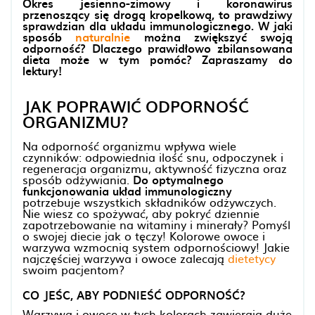
Okres jesienno-zimowy i koronawirus
przenoszący się drogą kropelkową, to prawdziwy
sprawdzian dla układu immunologicznego. W jaki
sposób
naturalnie
można zwiększyć swoją
odporność? Dlaczego prawidłowo zbilansowana
dieta może w tym pomóc? Zapraszamy do
lektury!
JAK POPRAWIĆ ODPORNOŚĆ
ORGANIZMU?
Na odporność organizmu wpływa wiele
czynników: odpowiednia ilość snu, odpoczynek i
regeneracja organizmu, aktywność fizyczna oraz
sposób odżywiania.
Do optymalnego
funkcjonowania układ immunologiczny
potrzebuje wszystkich składników odżywczych.
Nie wiesz co spożywać, aby pokryć dziennie
zapotrzebowanie na witaminy i minerały? Pomyśl
o swojej diecie jak o tęczy! Kolorowe owoce i
warzywa wzmocnią system odpornościowy! Jakie
najczęściej warzywa i owoce zalecają
dietetycy
swoim pacjentom?
CO JEŚC, ABY PODNIEŚĆ ODPORNOŚĆ?
Warzywa i owoce w tych kolorach zawierają duże