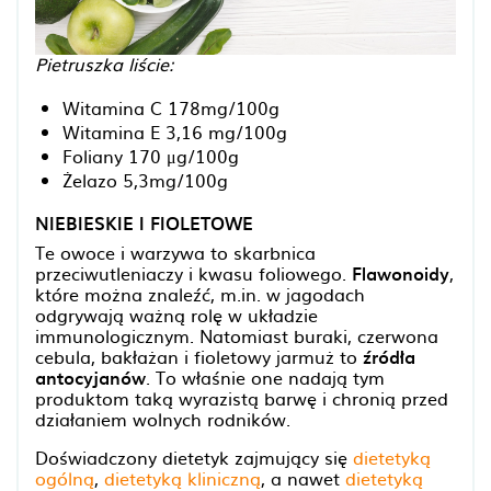
Pietruszka liście:
Witamina C 178mg/100g
Witamina E 3,16 mg/100g
Foliany 170 μg/100g
Żelazo 5,3mg/100g
NIEBIESKIE I FIOLETOWE
Te owoce i warzywa to skarbnica
przeciwutleniaczy i kwasu foliowego.
Flawonoidy
,
które można znaleźć, m.in. w jagodach
odgrywają ważną rolę w układzie
immunologicznym. Natomiast buraki, czerwona
cebula, bakłażan i fioletowy jarmuż to
źródła
antocyjanów
. To właśnie one nadają tym
produktom taką wyrazistą barwę i chronią przed
działaniem wolnych rodników.
Doświadczony dietetyk zajmujący się
dietetyką
ogólną
,
dietetyką kliniczną
, a nawet
dietetyką