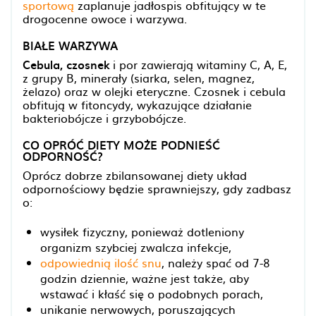
sportową
zaplanuje jadłospis obfitujący w te
drogocenne owoce i warzywa.
BIAŁE WARZYWA
Cebula, czosnek
i por zawierają witaminy C, A, E,
z grupy B, minerały (siarka, selen, magnez,
żelazo) oraz w olejki eteryczne. Czosnek i cebula
obfitują w fitoncydy, wykazujące działanie
bakteriobójcze i grzybobójcze.
CO OPRÓĆ DIETY MOŻE PODNIEŚĆ
ODPORNOŚĆ?
Oprócz dobrze zbilansowanej diety układ
odpornościowy będzie sprawniejszy, gdy zadbasz
o:
wysiłek fizyczny, ponieważ dotleniony
organizm szybciej zwalcza infekcje,
odpowiednią ilość snu
, należy spać od 7-8
godzin dziennie, ważne jest także, aby
wstawać i kłaść się o podobnych porach,
unikanie nerwowych, poruszających