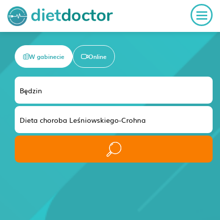
W gabinecie
Online