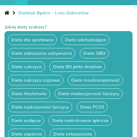
Dietetyk Będzin - Lista Gabinetów
Jakiej diety szukasz?
Dieta dla sportowca
Dieta odchudzająca
Dieta zaburzenia odżywiania
Dieta SIBO
Dieta cukrzyca
Dieta IBS jelito drażliwe
Dieta cukrzyca ciążowa
Dieta insulinooporność
Dieta Hashimoto
Dieta niedoczynność tarczycy
Dieta nadczynność tarczycy
Dieta PCOS
Dieta wzdęcia
Dieta nadciśnienie tętnicze
Dieta zaparcia
Dieta osteoporoza