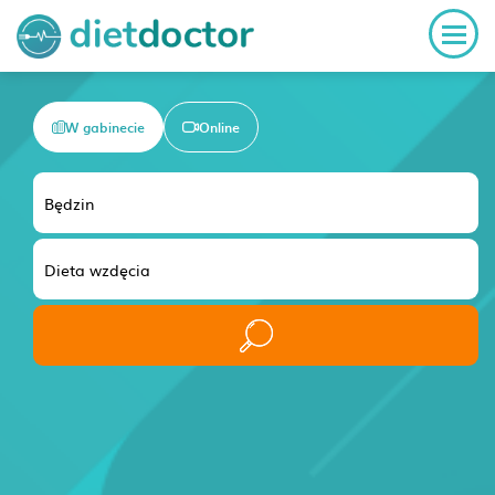
W gabinecie
Online