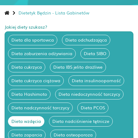
Dietetyk Będzin - Lista Gabinetów
Jakiej diety szukasz?
Dieta dla sportowca
Dieta odchudzająca
Dieta zaburzenia odżywiania
Dieta SIBO
Dieta cukrzyca
Dieta IBS jelito drażliwe
Dieta cukrzyca ciążowa
Dieta insulinooporność
Dieta Hashimoto
Dieta niedoczynność tarczycy
Dieta nadczynność tarczycy
Dieta PCOS
Dieta wzdęcia
Dieta nadciśnienie tętnicze
Dieta zaparcia
Dieta osteoporoza