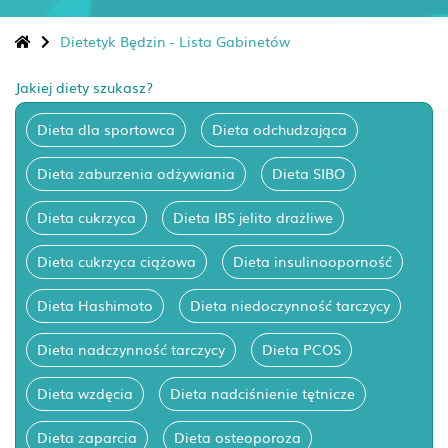
Dietetyk Będzin - Lista Gabinetów
Jakiej diety szukasz?
Dieta dla sportowca
Dieta odchudzająca
Dieta zaburzenia odżywiania
Dieta SIBO
Dieta cukrzyca
Dieta IBS jelito drażliwe
Dieta cukrzyca ciążowa
Dieta insulinooporność
Dieta Hashimoto
Dieta niedoczynność tarczycy
Dieta nadczynność tarczycy
Dieta PCOS
Dieta wzdęcia
Dieta nadciśnienie tętnicze
Dieta zaparcia
Dieta osteoporoza