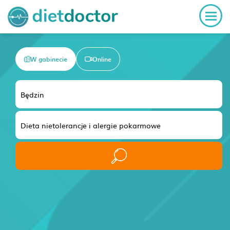
W gabinecie
Online