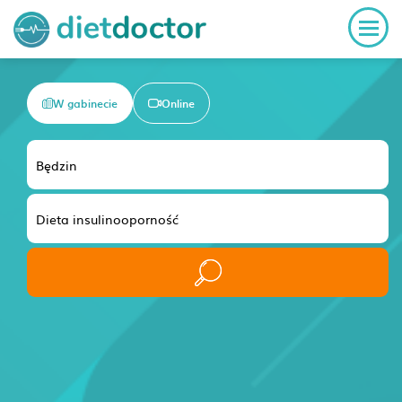
W gabinecie
Online