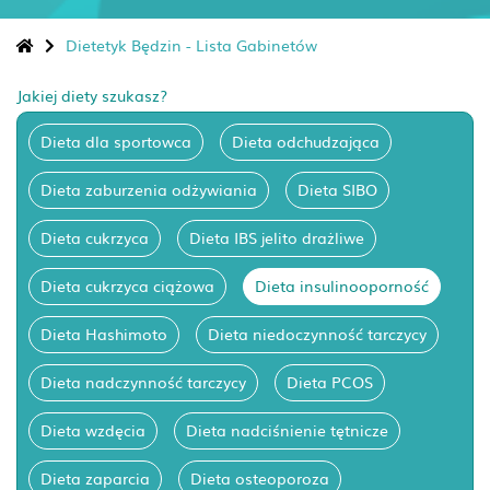
Dietetyk Będzin - Lista Gabinetów
Jakiej diety szukasz?
Dieta dla sportowca
Dieta odchudzająca
Dieta zaburzenia odżywiania
Dieta SIBO
Dieta cukrzyca
Dieta IBS jelito drażliwe
Dieta cukrzyca ciążowa
Dieta insulinooporność
Dieta Hashimoto
Dieta niedoczynność tarczycy
Dieta nadczynność tarczycy
Dieta PCOS
Dieta wzdęcia
Dieta nadciśnienie tętnicze
Dieta zaparcia
Dieta osteoporoza