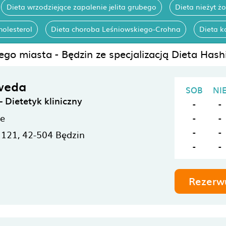
Dieta wrzodziejące zapalenie jelita grubego
Dieta nieżyt ż
holesterol
Dieta choroba Leśniowskiego-Crohna
Dieta k
ego miasta - Będzin ze specjalizacją Dieta Has
weda
SOB
NI
Dietetyk kliniczny
-
-
ne
-
-
-
-
 121,
42-504
Będzin
-
-
Rezerw