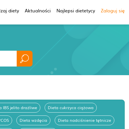
zaj diety
Aktualności
Najlepsi dietetycy
Zaloguj się
a IBS jelito drażliwe
Dieta cukrzyca ciążowa
PCOS
Dieta wzdęcia
Dieta nadciśnienie tętnicze