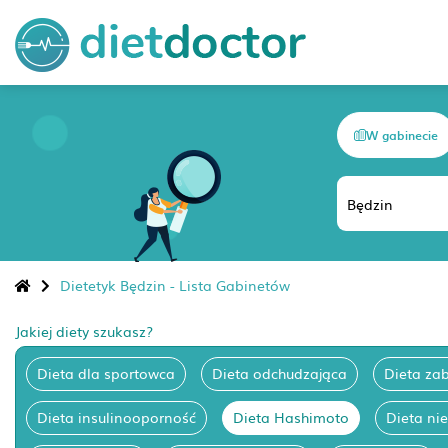
W gabinecie
Dietetyk Będzin - Lista Gabinetów
Jakiej diety szukasz?
Dieta dla sportowca
Dieta odchudzająca
Dieta za
Dieta insulinooporność
Dieta Hashimoto
Dieta ni