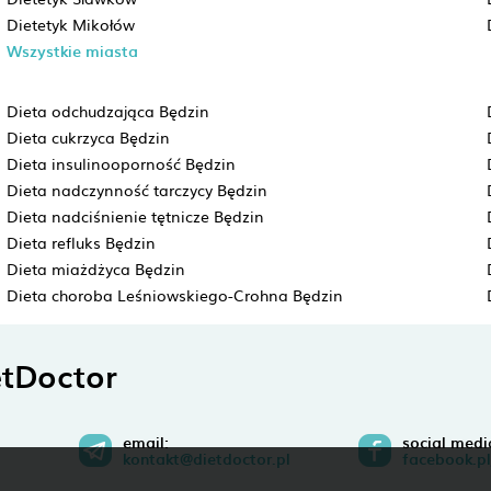
Dietetyk Mikołów
Wszystkie miasta
Dieta odchudzająca Będzin
Dieta cukrzyca Będzin
Dieta insulinooporność Będzin
Dieta nadczynność tarczycy Będzin
Dieta nadciśnienie tętnicze Będzin
Dieta refluks Będzin
Dieta miażdżyca Będzin
Dieta choroba Leśniowskiego-Crohna Będzin
tDoctor
email:
social medi
kontakt@dietdoctor.pl
facebook.pl