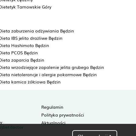
Dietetyk Tarnowskie Góry
Dieta zaburzenia odżywiania Będzin
Dieta IBS jelito drażliwe Będzin
Dieta Hashimoto Będzin
Dieta PCOS Będzin
Dieta zaparcia Będzin
Dieta wrzodziejące zapalenie jelita grubego Będzin
Dieta nietolerancje i alergie pokarmowe Będzin
Dieta kamica żółciowa Będzin
Regulamin
Polityka prywatności
a:
Aktualności
/dietdoctor