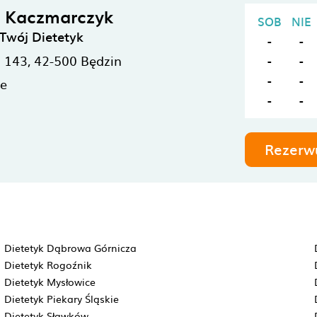
a Kaczmarczyk
SOB
NIE
Twój Dietetyk
-
-
 143,
42-500
Będzin
-
-
-
-
ne
-
-
Rezerw
Dietetyk Dąbrowa Górnicza
Dietetyk Rogoźnik
Dietetyk Mysłowice
Dietetyk Piekary Śląskie
Dietetyk Sławków