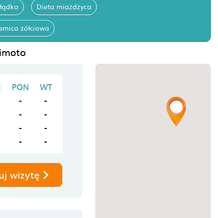
ołądka
Dieta miażdżyca
amica żółciowa
himoto
E
PON
WT
-
-
-
-
-
-
-
-
uj wizytę