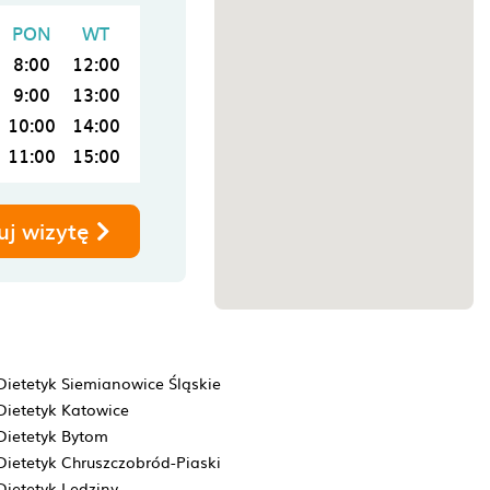
PON
WT
8:00
12:00
9:00
13:00
10:00
14:00
11:00
15:00
uj wizytę
Dietetyk Siemianowice Śląskie
Dietetyk Katowice
Dietetyk Bytom
Dietetyk Chruszczobród-Piaski
Dietetyk Lędziny