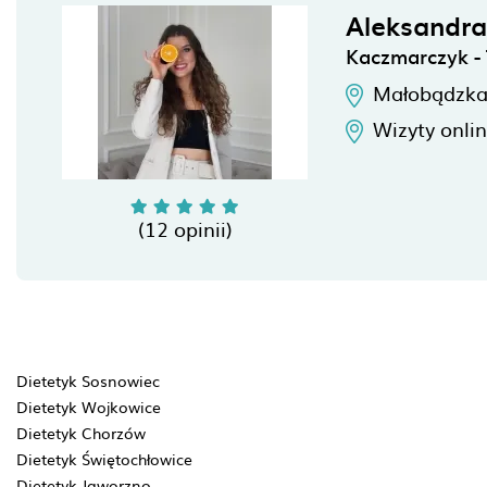
Aleksandr
Kaczmarczyk - 
Małobądzka
Wizyty onli
(12 opinii)
Dietetyk Sosnowiec
Dietetyk Wojkowice
Dietetyk Chorzów
Dietetyk Świętochłowice
Dietetyk Jaworzno