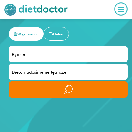
W gabinecie
Online