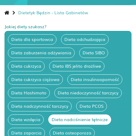
Dietetyk Będzin - Lista Gabinetów
Jakiej diety szukasz?
Dieta dla sportowca
Dieta odchudzająca
Dieta zaburzenia odżywiania
Dieta SIBO
Dieta cukrzyca
Dieta IBS jelito drażliwe
Dieta cukrzyca ciążowa
Dieta insulinooporność
Dieta Hashimoto
Dieta niedoczynność tarczycy
Dieta nadczynność tarczycy
Dieta PCOS
Dieta wzdęcia
Dieta nadciśnienie tętnicze
Dieta zaparcia
Dieta osteoporoza